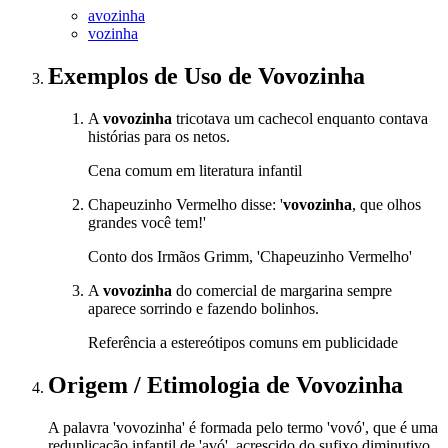
avozinha
vozinha
Exemplos de Uso
de Vovozinha
A
vovozinha
tricotava um cachecol enquanto contava
histórias para os netos.
Cena comum em literatura infantil
Chapeuzinho Vermelho disse: '
vovozinha
, que olhos
grandes você tem!'
Conto dos Irmãos Grimm, 'Chapeuzinho Vermelho'
A
vovozinha
do comercial de margarina sempre
aparece sorrindo e fazendo bolinhos.
Referência a estereótipos comuns em publicidade
Origem / Etimologia
de
Vovozinha
A palavra 'vovozinha' é formada pelo termo 'vovó', que é uma
reduplicação infantil de 'avó', acrescido do sufixo diminutivo