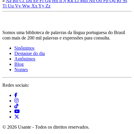
#
Aa
Bb
Cc
Dd
Ee
Ff
Gg
Hh
Ii
Jj
Kk
Ll
Mm
Nn
Oo
Pp
Qq
Rr
Ss
Tt
Uu
Vv
Ww
Xx
Yy
Zz
Somos uma biblioteca de palavras da língua portuguesa do Brasil
com mais de 200 mil palavras e expressões para consulta.
Sinônimos
Destaque do dia
Antônimos
Blog
Nomes
Redes sociais:
© 2026 Usante - Todos os direitos reservados.