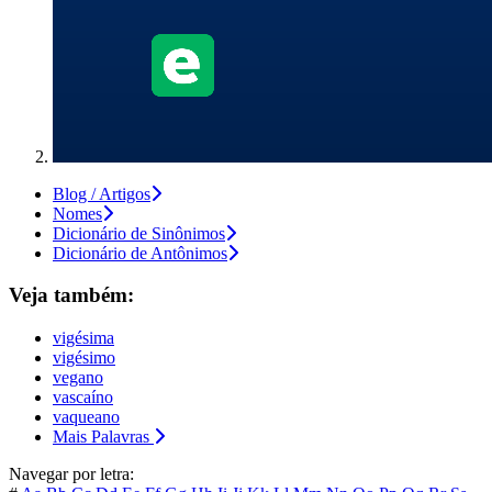
Blog / Artigos
Nomes
Dicionário de Sinônimos
Dicionário de Antônimos
Veja também:
vigésima
vigésimo
vegano
vascaíno
vaqueano
Mais Palavras
Navegar por letra: