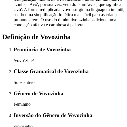
'-zinha'. 'Avó', por sua vez, vem do latim 'avia', que significa
'avó'. A forma reduplicada 'vovó' surgiu na linguagem infantil,
sendo uma simplificação fonética mais fácil para as crianças
pronunciarem. O uso do diminutivo '-zinha' adiciona uma
conotação afetiva e carinhosa à palavra.
Definição de
Vovozinha
Pronúncia
de
Vovozinha
/vovoˈziɲɐ/
Classe Gramatical
de
Vovozinha
Substantivo
Gênero
de
Vovozinha
Feminino
Inversão do Gênero
de
Vovozinha
vovozinho