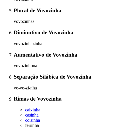
Plural
de
Vovozinha
vovozinhas
Diminutivo
de
Vovozinha
vovozinhazinha
Aumentativo
de
Vovozinha
vovozinhona
Separação Silábica
de
Vovozinha
vo-vo-zi-nha
Rimas
de
Vovozinha
caixinha
casinha
coisinha
feirinha