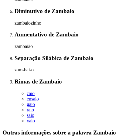
Diminutivo
de
Zambaio
zambaiozinho
Aumentativo
de
Zambaio
zambaião
Separação Silábica
de
Zambaio
zam-bai-o
Rimas
de
Zambaio
caio
ensaio
gaio
raio
saio
vaio
Outras informações sobre
a palavra
Zambaio