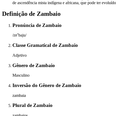
de ascendência mista indígena e africana, que pode ter evoluído p
Definição de
Zambaio
Pronúncia
de
Zambaio
/zɐ̃ˈbaju/
Classe Gramatical
de
Zambaio
Adjetivo
Gênero
de
Zambaio
Masculino
Inversão do Gênero
de
Zambaio
zambaia
Plural
de
Zambaio
zambaios