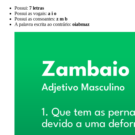
Possui:
7 letras
Possui as vogais:
a i o
Possui as consoantes:
z m b
A palavra escrita ao contrário:
oiabmaz