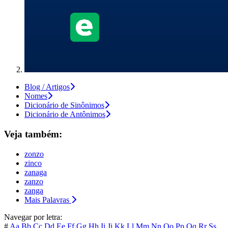
Blog / Artigos
Nomes
Dicionário de Sinônimos
Dicionário de Antônimos
Veja também:
zonzo
zinco
zanaga
zanzo
zanga
Mais Palavras
Navegar por letra:
#
Aa
Bb
Cc
Dd
Ee
Ff
Gg
Hh
Ii
Jj
Kk
Ll
Mm
Nn
Oo
Pp
Qq
Rr
Ss