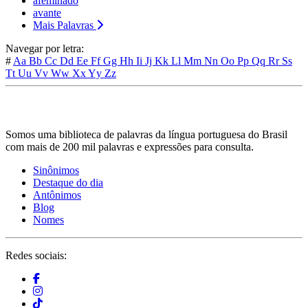
afeminado
avante
Mais Palavras
Navegar por letra:
#
Aa
Bb
Cc
Dd
Ee
Ff
Gg
Hh
Ii
Jj
Kk
Ll
Mm
Nn
Oo
Pp
Qq
Rr
Ss
Tt
Uu
Vv
Ww
Xx
Yy
Zz
Somos uma biblioteca de palavras da língua portuguesa do Brasil
com mais de 200 mil palavras e expressões para consulta.
Sinônimos
Destaque do dia
Antônimos
Blog
Nomes
Redes sociais: