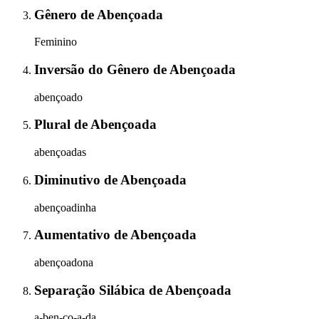
Gênero
de
Abençoada
Feminino
Inversão do Gênero
de
Abençoada
abençoado
Plural
de
Abençoada
abençoadas
Diminutivo
de
Abençoada
abençoadinha
Aumentativo
de
Abençoada
abençoadona
Separação Silábica
de
Abençoada
a-ben-ço-a-da