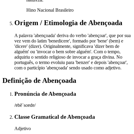
Hino Nacional Brasileiro
Origem / Etimologia
de
Abençoada
A palavra 'abençoada' deriva do verbo 'abençoar', que por sua
vez vem do latim 'benedicere', formado por 'bene' (bem) e
'dicere' (dizer). Originalmente, significava 'dizer bem de
alguém' ou 'invocar o bem sobre alguém'. Com o tempo,
adquiriu o sentido religioso de invocar a graça divina. No
português, o termo evoluiu para 'benzer' e depois 'abençoar',
com o particípio 'abençoada' sendo usado como adjetivo.
Definição de
Abençoada
Pronúncia
de
Abençoada
/ɐbẽˈsoɐdɐ/
Classe Gramatical
de
Abençoada
Adjetivo