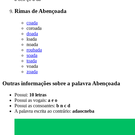
Rimas
de
Abençoada
coada
coroada
doada
loada
noada
roubada
soada
toada
voada
zoada
Outras informações sobre
a palavra
Abençoada
Possui:
10 letras
Possui as vogais:
a e o
Possui as consoantes:
b n c d
A palavra escrita ao contrário:
adaocneba