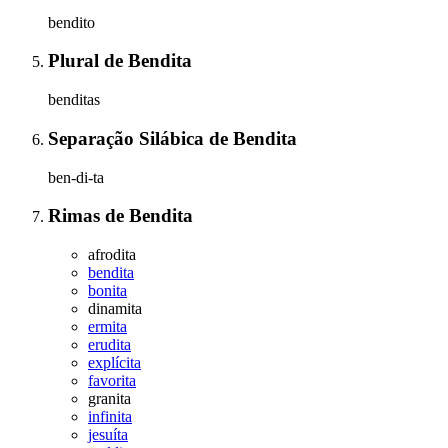
bendito
Plural
de
Bendita
benditas
Separação Silábica
de
Bendita
ben-di-ta
Rimas
de
Bendita
afrodita
bendita
bonita
dinamita
ermita
erudita
explícita
favorita
granita
infinita
jesuíta