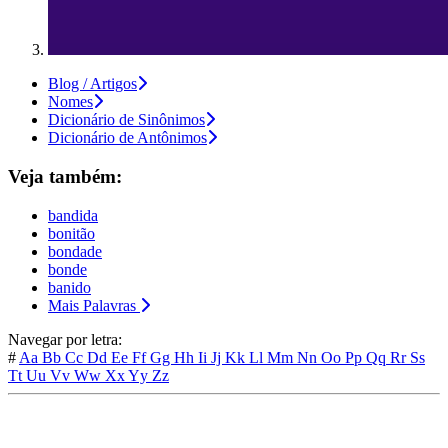
Blog / Artigos
Nomes
Dicionário de Sinônimos
Dicionário de Antônimos
Veja também:
bandida
bonitão
bondade
bonde
banido
Mais Palavras
Navegar por letra:
#
Aa
Bb
Cc
Dd
Ee
Ff
Gg
Hh
Ii
Jj
Kk
Ll
Mm
Nn
Oo
Pp
Qq
Rr
Ss
Tt
Uu
Vv
Ww
Xx
Yy
Zz