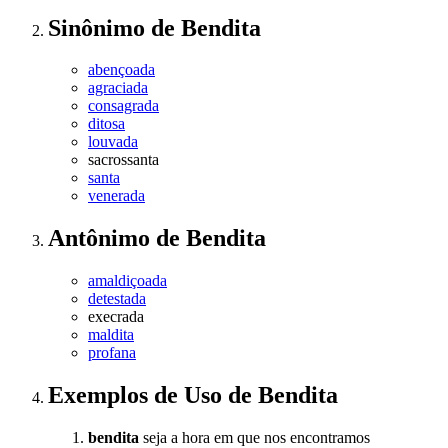
Sinônimo
de
Bendita
abençoada
agraciada
consagrada
ditosa
louvada
sacrossanta
santa
venerada
Antônimo
de
Bendita
amaldiçoada
detestada
execrada
maldita
profana
Exemplos de Uso
de Bendita
bendita
seja a hora em que nos encontramos