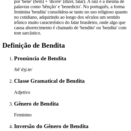
por 'bene' (bem) + 'dicere' (dizer, falar). A raiz é a mesma de
palavras como 'bênção' e 'benedicto'. No português, a forma
feminina 'bendita' consolidou-se tanto no uso religioso quanto
no cotidiano, adquirindo ao longo dos séculos um sentido
irônico muito característico do falar brasileiro, onde algo que
causa aborrecimento é chamado de 'bendito' ou 'bendita' com
tom sarcástico.
Definição de
Bendita
Pronúncia
de
Bendita
/bẽˈdʒi.tɐ/
Classe Gramatical
de
Bendita
Adjetivo
Gênero
de
Bendita
Feminino
Inversão do Gênero
de
Bendita