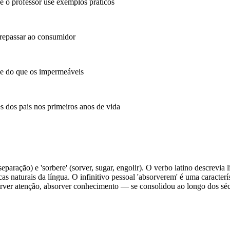
e o professor use exemplos práticos
 repassar ao consumidor
e do que os impermeáveis
es dos pais nos primeiros anos de vida
separação) e 'sorbere' (sorver, sugar, engolir). O verbo latino descrevia
as naturais da língua. O infinitivo pessoal 'absorverem' é uma caracterí
sorver atenção, absorver conhecimento — se consolidou ao longo dos séc