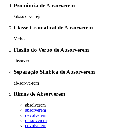
Pronúncia
de
Absorverem
/ab.soʁ.ˈve.ɾẽj̃/
Classe Gramatical
de
Absorverem
Verbo
Flexão do Verbo
de
Absorverem
absorver
Separação Silábica
de
Absorverem
ab-sor-ve-rem
Rimas
de
Absorverem
absolverem
absorverem
devolverem
dissolverem
envolverem