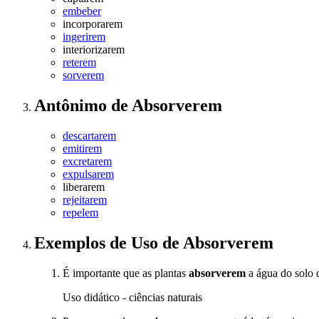
embeber
incorporarem
ingerirem
interiorizarem
reterem
sorverem
Antônimo
de
Absorverem
descartarem
emitirem
excretarem
expulsarem
liberarem
rejeitarem
repelem
Exemplos de Uso
de Absorverem
É importante que as plantas
absorverem
a água do solo d
Uso didático - ciências naturais