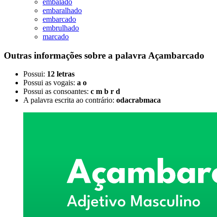
embalado
embaralhado
embarcado
embrulhado
marcado
Outras informações sobre
a palavra
Açambarcado
Possui:
12 letras
Possui as vogais:
a o
Possui as consoantes:
c m b r d
A palavra escrita ao contrário:
odacrabmaca