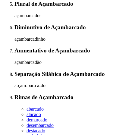
Plural
de
Açambarcado
açambarcados
Diminutivo
de
Açambarcado
açambarcadinho
Aumentativo
de
Açambarcado
açambarcadão
Separação Silábica
de
Açambarcado
a-çam-bar-ca-do
Rimas
de
Açambarcado
abarcado
atacado
demarcado
desembarcado
destacado