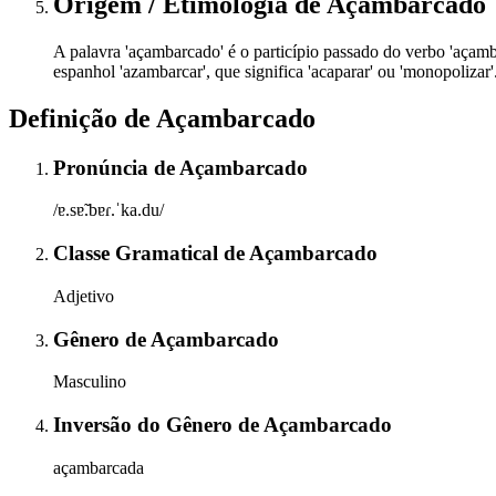
Origem / Etimologia
de
Açambarcado
A palavra 'açambarcado' é o particípio passado do verbo 'açamba
espanhol 'azambarcar', que significa 'acaparar' ou 'monopolizar'
Definição de
Açambarcado
Pronúncia
de
Açambarcado
/ɐ.sɐ̃.bɐɾ.ˈka.du/
Classe Gramatical
de
Açambarcado
Adjetivo
Gênero
de
Açambarcado
Masculino
Inversão do Gênero
de
Açambarcado
açambarcada