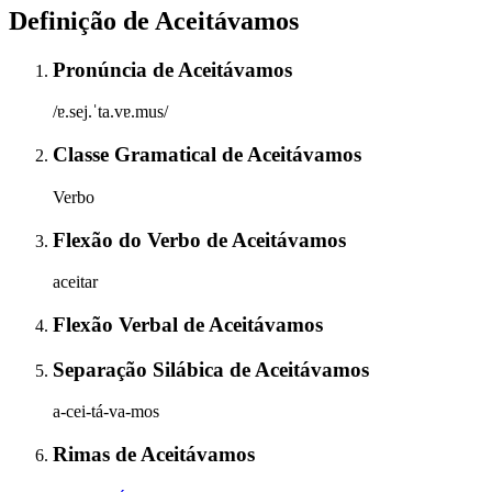
Definição de
Aceitávamos
Pronúncia
de
Aceitávamos
/ɐ.sej.ˈta.vɐ.mus/
Classe Gramatical
de
Aceitávamos
Verbo
Flexão do Verbo
de
Aceitávamos
aceitar
Flexão Verbal
de
Aceitávamos
Separação Silábica
de
Aceitávamos
a-cei-tá-va-mos
Rimas
de
Aceitávamos