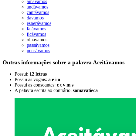
amávamos
andávamos
cantávamos
davamos
esperávamos
falávamos
ficávamos
olhavamos
passávamos
pensávamos
Outras informações sobre
a palavra
Aceitávamos
Possui:
12 letras
Possui as vogais:
a e i o
Possui as consoantes:
c t v m s
A palavra escrita ao contrário:
somavatieca