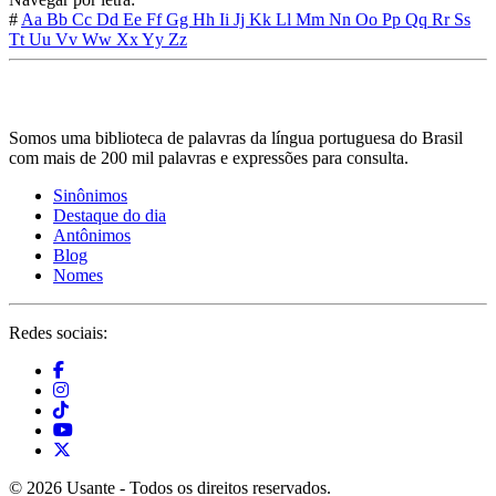
#
Aa
Bb
Cc
Dd
Ee
Ff
Gg
Hh
Ii
Jj
Kk
Ll
Mm
Nn
Oo
Pp
Qq
Rr
Ss
Tt
Uu
Vv
Ww
Xx
Yy
Zz
Somos uma biblioteca de palavras da língua portuguesa do Brasil
com mais de 200 mil palavras e expressões para consulta.
Sinônimos
Destaque do dia
Antônimos
Blog
Nomes
Redes sociais:
© 2026 Usante - Todos os direitos reservados.