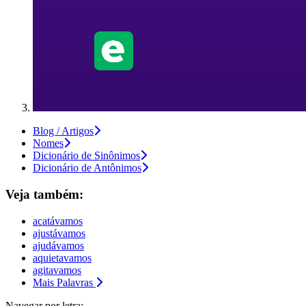
Blog / Artigos
Nomes
Dicionário de Sinônimos
Dicionário de Antônimos
Veja também:
acatávamos
ajustávamos
ajudávamos
aquietavamos
agitavamos
Mais Palavras
Navegar por letra: