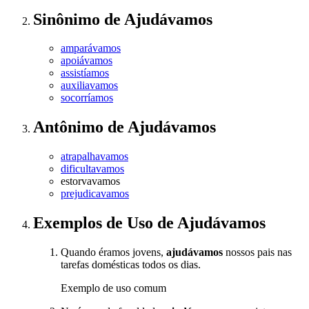
Sinônimo
de
Ajudávamos
amparávamos
apoiávamos
assistíamos
auxiliavamos
socorríamos
Antônimo
de
Ajudávamos
atrapalhavamos
dificultavamos
estorvavamos
prejudicavamos
Exemplos de Uso
de Ajudávamos
Quando éramos jovens,
ajudávamos
nossos pais nas
tarefas domésticas todos os dias.
Exemplo de uso comum