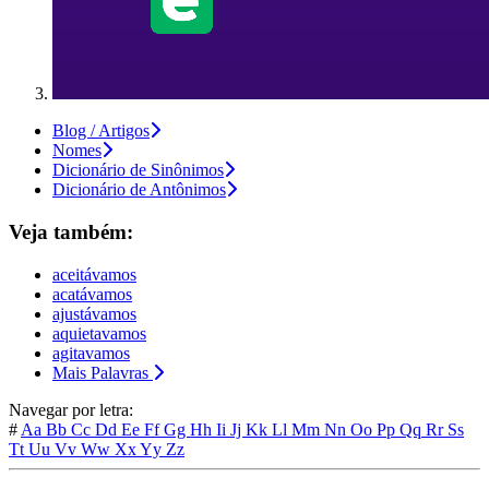
Blog / Artigos
Nomes
Dicionário de Sinônimos
Dicionário de Antônimos
Veja também:
aceitávamos
acatávamos
ajustávamos
aquietavamos
agitavamos
Mais Palavras
Navegar por letra:
#
Aa
Bb
Cc
Dd
Ee
Ff
Gg
Hh
Ii
Jj
Kk
Ll
Mm
Nn
Oo
Pp
Qq
Rr
Ss
Tt
Uu
Vv
Ww
Xx
Yy
Zz