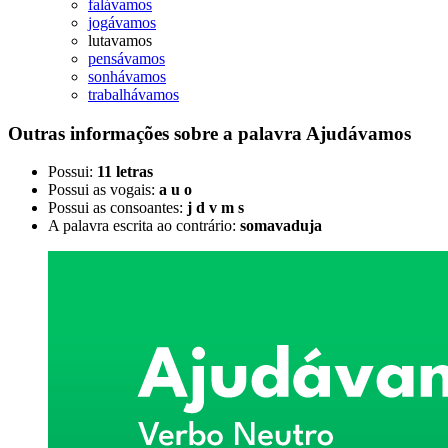
falávamos
jogávamos
lutavamos
pensávamos
sonhávamos
trabalhávamos
Outras informações sobre
a palavra
Ajudávamos
Possui:
11 letras
Possui as vogais:
a u o
Possui as consoantes:
j d v m s
A palavra escrita ao contrário:
somavaduja