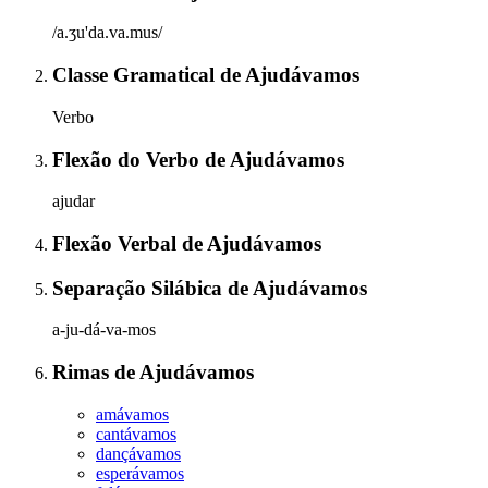
/a.ʒu'da.va.mus/
Classe Gramatical
de
Ajudávamos
Verbo
Flexão do Verbo
de
Ajudávamos
ajudar
Flexão Verbal
de
Ajudávamos
Separação Silábica
de
Ajudávamos
a-ju-dá-va-mos
Rimas
de
Ajudávamos
amávamos
cantávamos
dançávamos
esperávamos