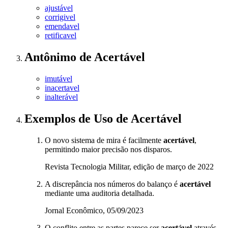
ajustável
corrigivel
emendavel
retificavel
Antônimo
de
Acertável
imutável
inacertavel
inalterável
Exemplos de Uso
de Acertável
O novo sistema de mira é facilmente
acertável
,
permitindo maior precisão nos disparos.
Revista Tecnologia Militar, edição de março de 2022
A discrepância nos números do balanço é
acertável
mediante uma auditoria detalhada.
Jornal Econômico, 05/09/2023
O conflito entre as partes parece ser
acertável
através