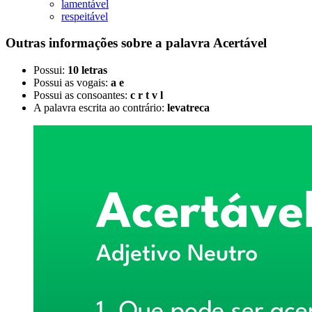
lamentável
respeitável
Outras informações sobre
a palavra
Acertável
Possui:
10 letras
Possui as vogais:
a e
Possui as consoantes:
c r t v l
A palavra escrita ao contrário:
levatreca