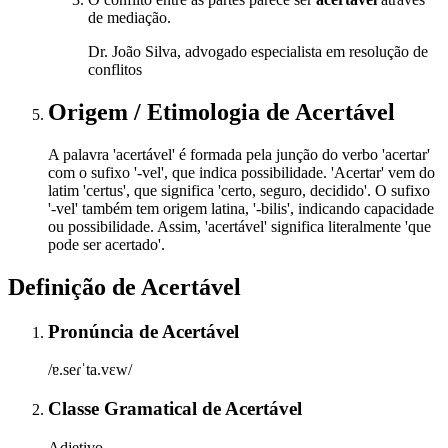
de mediação.
Dr. João Silva, advogado especialista em resolução de
conflitos
Origem / Etimologia
de
Acertável
A palavra 'acertável' é formada pela junção do verbo 'acertar'
com o sufixo '-vel', que indica possibilidade. 'Acertar' vem do
latim 'certus', que significa 'certo, seguro, decidido'. O sufixo
'-vel' também tem origem latina, '-bilis', indicando capacidade
ou possibilidade. Assim, 'acertável' significa literalmente 'que
pode ser acertado'.
Definição de
Acertável
Pronúncia
de
Acertável
/ɐ.seɾˈta.vɛw/
Classe Gramatical
de
Acertável
Adjetivo