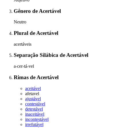
Gênero
de
Acertável
Neutro
Plural
de
Acertável
acertáveis
Separação Silábica
de
Acertável
a-cer-tá-vel
Rimas
de
Acertável
aceitável
afetavel
ajustável
contestável
detestável
inaceitável
incontestável
irrefutável