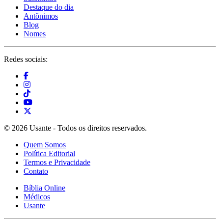
Destaque do dia
Antônimos
Blog
Nomes
Redes sociais:
© 2026 Usante - Todos os direitos reservados.
Quem Somos
Política Editorial
Termos e Privacidade
Contato
Bíblia Online
Médicos
Usante