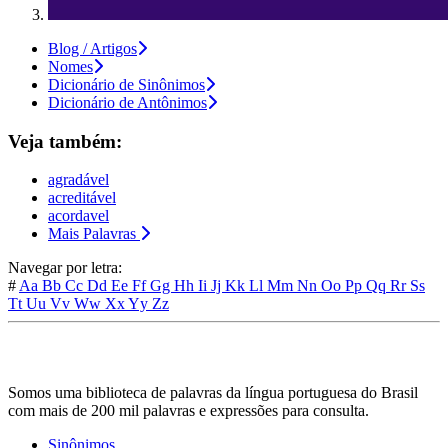
Blog / Artigos
Nomes
Dicionário de Sinônimos
Dicionário de Antônimos
Veja também:
agradável
acreditável
acordavel
Mais Palavras
Navegar por letra:
#
Aa
Bb
Cc
Dd
Ee
Ff
Gg
Hh
Ii
Jj
Kk
Ll
Mm
Nn
Oo
Pp
Qq
Rr
Ss
Tt
Uu
Vv
Ww
Xx
Yy
Zz
Somos uma biblioteca de palavras da língua portuguesa do Brasil
com mais de 200 mil palavras e expressões para consulta.
Sinônimos