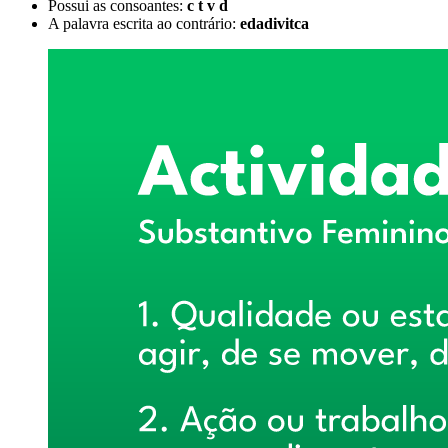
Possui as consoantes:
c t v d
A palavra escrita ao contrário:
edadivitca