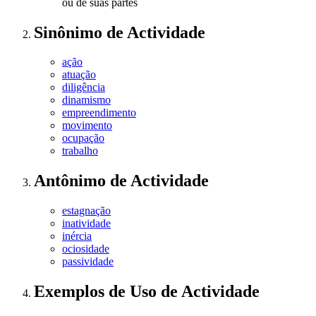
ou de suas partes
Sinônimo
de
Actividade
ação
atuação
diligência
dinamismo
empreendimento
movimento
ocupação
trabalho
Antônimo
de
Actividade
estagnação
inatividade
inércia
ociosidade
passividade
Exemplos de Uso
de Actividade