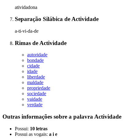
atividadona
Separação Silábica
de
Actividade
a-ti-vi-da-de
Rimas
de
Actividade
autoridade
bondade
cidade
idade
liberdade
maldade
propriedade
sociedade
vaidade
verdade
Outras informações sobre
a palavra
Actividade
Possui:
10 letras
Possui as vogais:
a i e