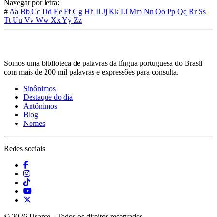
Navegar por letra:
#
Aa
Bb
Cc
Dd
Ee
Ff
Gg
Hh
Ii
Jj
Kk
Ll
Mm
Nn
Oo
Pp
Qq
Rr
Ss
Tt
Uu
Vv
Ww
Xx
Yy
Zz
Somos uma biblioteca de palavras da língua portuguesa do Brasil
com mais de 200 mil palavras e expressões para consulta.
Sinônimos
Destaque do dia
Antônimos
Blog
Nomes
Redes sociais:
© 2026 Usante - Todos os direitos reservados.