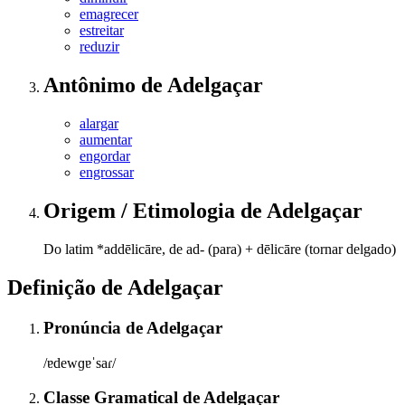
emagrecer
estreitar
reduzir
Antônimo
de
Adelgaçar
alargar
aumentar
engordar
engrossar
Origem / Etimologia
de
Adelgaçar
Do latim *addēlicāre, de ad- (para) + dēlicāre (tornar delgado)
Definição de
Adelgaçar
Pronúncia
de
Adelgaçar
/ɐdewɡɐˈsaɾ/
Classe Gramatical
de
Adelgaçar