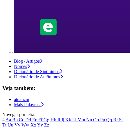
Blog / Artigos
Nomes
Dicionário de Sinônimos
Dicionário de Antônimos
Veja também:
atualizar
Mais Palavras
Navegar por letra:
#
Aa
Bb
Cc
Dd
Ee
Ff
Gg
Hh
Ii
Jj
Kk
Ll
Mm
Nn
Oo
Pp
Qq
Rr
Ss
Tt
Uu
Vv
Ww
Xx
Yy
Zz