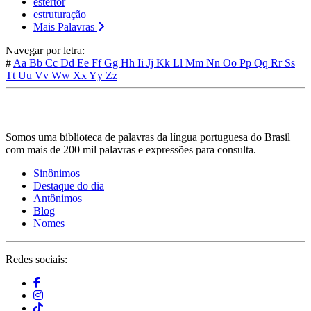
estertor
estruturação
Mais Palavras
Navegar por letra:
#
Aa
Bb
Cc
Dd
Ee
Ff
Gg
Hh
Ii
Jj
Kk
Ll
Mm
Nn
Oo
Pp
Qq
Rr
Ss
Tt
Uu
Vv
Ww
Xx
Yy
Zz
Somos uma biblioteca de palavras da língua portuguesa do Brasil
com mais de 200 mil palavras e expressões para consulta.
Sinônimos
Destaque do dia
Antônimos
Blog
Nomes
Redes sociais: