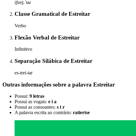
iʃtɾej.ˈtaɾ
Classe Gramatical
de
Estreitar
Verbo
Flexão Verbal
de
Estreitar
Infinitivo
Separação Silábica
de
Estreitar
es-trei-tar
Outras informações sobre
a palavra
Estreitar
Possui:
9 letras
Possui as vogais:
e i a
Possui as consoantes:
s t r
A palavra escrita ao contrário:
ratiertse