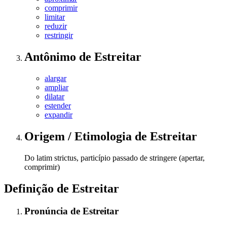
comprimir
limitar
reduzir
restringir
Antônimo
de
Estreitar
alargar
ampliar
dilatar
estender
expandir
Origem / Etimologia
de
Estreitar
Do latim strictus, particípio passado de stringere (apertar,
comprimir)
Definição de
Estreitar
Pronúncia
de
Estreitar