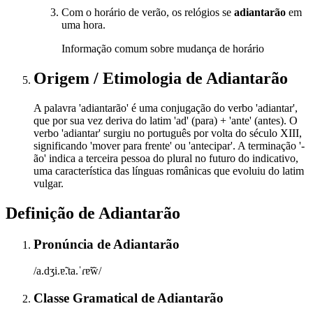
Com o horário de verão, os relógios se
adiantarão
em
uma hora.
Informação comum sobre mudança de horário
Origem / Etimologia
de
Adiantarão
A palavra 'adiantarão' é uma conjugação do verbo 'adiantar',
que por sua vez deriva do latim 'ad' (para) + 'ante' (antes). O
verbo 'adiantar' surgiu no português por volta do século XIII,
significando 'mover para frente' ou 'antecipar'. A terminação '-
ão' indica a terceira pessoa do plural no futuro do indicativo,
uma característica das línguas românicas que evoluiu do latim
vulgar.
Definição de
Adiantarão
Pronúncia
de
Adiantarão
/a.dʒi.ɐ̃.ta.ˈɾɐ̃w̃/
Classe Gramatical
de
Adiantarão