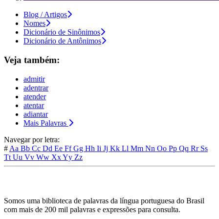
Blog / Artigos
Nomes
Dicionário de Sinônimos
Dicionário de Antônimos
Veja também:
admitir
adentrar
atender
atentar
adiantar
Mais Palavras
Navegar por letra:
#
Aa
Bb
Cc
Dd
Ee
Ff
Gg
Hh
Ii
Jj
Kk
Ll
Mm
Nn
Oo
Pp
Qq
Rr
Ss
Tt
Uu
Vv
Ww
Xx
Yy
Zz
Somos uma biblioteca de palavras da língua portuguesa do Brasil
com mais de 200 mil palavras e expressões para consulta.