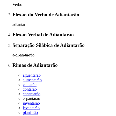
Verbo
Flexão do Verbo
de
Adiantarão
adiantar
Flexão Verbal
de
Adiantarão
Separação Silábica
de
Adiantarão
a-di-an-ta-rão
Rimas
de
Adiantarão
aguentarão
aumentarão
cantarão
contarão
encantarão
espantarao
inventarão
levantarão
plantarão