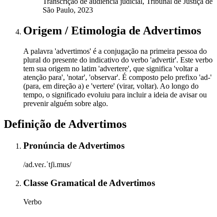
Transcrição de audiência judicial, Tribunal de Justiça de
São Paulo, 2023
Origem / Etimologia
de
Advertimos
A palavra 'advertimos' é a conjugação na primeira pessoa do
plural do presente do indicativo do verbo 'advertir'. Este verbo
tem sua origem no latim 'advertere', que significa 'voltar a
atenção para', 'notar', 'observar'. É composto pelo prefixo 'ad-'
(para, em direção a) e 'vertere' (virar, voltar). Ao longo do
tempo, o significado evoluiu para incluir a ideia de avisar ou
prevenir alguém sobre algo.
Definição de
Advertimos
Pronúncia
de
Advertimos
/ad.veɾ.ˈtʃi.mus/
Classe Gramatical
de
Advertimos
Verbo