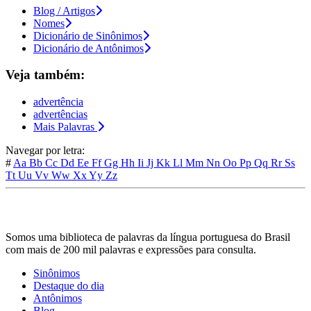
Blog / Artigos
Nomes
Dicionário de Sinônimos
Dicionário de Antônimos
Veja também:
advertência
advertências
Mais Palavras
Navegar por letra:
#
Aa
Bb
Cc
Dd
Ee
Ff
Gg
Hh
Ii
Jj
Kk
Ll
Mm
Nn
Oo
Pp
Qq
Rr
Ss
Tt
Uu
Vv
Ww
Xx
Yy
Zz
Somos uma biblioteca de palavras da língua portuguesa do Brasil
com mais de 200 mil palavras e expressões para consulta.
Sinônimos
Destaque do dia
Antônimos
Blog