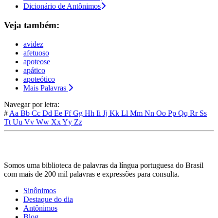
Dicionário de Antônimos
Veja também:
avidez
afetuoso
apoteose
apático
apoteótico
Mais Palavras
Navegar por letra:
#
Aa
Bb
Cc
Dd
Ee
Ff
Gg
Hh
Ii
Jj
Kk
Ll
Mm
Nn
Oo
Pp
Qq
Rr
Ss
Tt
Uu
Vv
Ww
Xx
Yy
Zz
Somos uma biblioteca de palavras da língua portuguesa do Brasil
com mais de 200 mil palavras e expressões para consulta.
Sinônimos
Destaque do dia
Antônimos
Blog