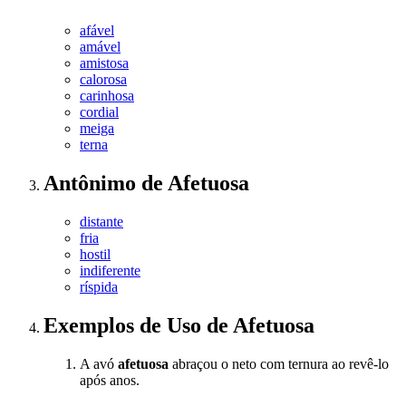
afável
amável
amistosa
calorosa
carinhosa
cordial
meiga
terna
Antônimo
de
Afetuosa
distante
fria
hostil
indiferente
ríspida
Exemplos de Uso
de Afetuosa
A avó
afetuosa
abraçou o neto com ternura ao revê-lo
após anos.