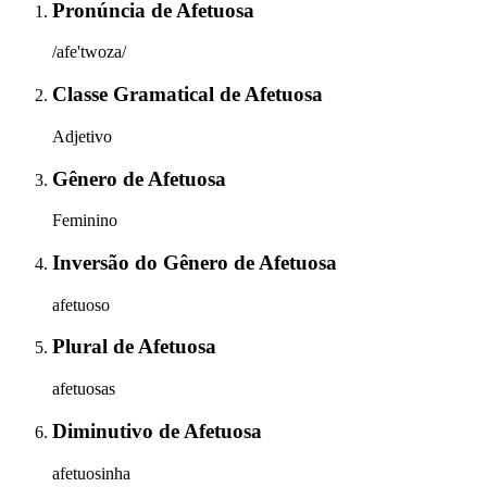
Pronúncia
de
Afetuosa
/afe'twoza/
Classe Gramatical
de
Afetuosa
Adjetivo
Gênero
de
Afetuosa
Feminino
Inversão do Gênero
de
Afetuosa
afetuoso
Plural
de
Afetuosa
afetuosas
Diminutivo
de
Afetuosa
afetuosinha