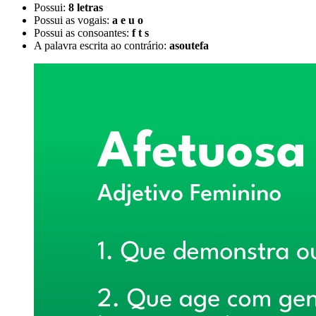
Possui:
8 letras
Possui as vogais:
a e u o
Possui as consoantes:
f t s
A palavra escrita ao contrário:
asoutefa