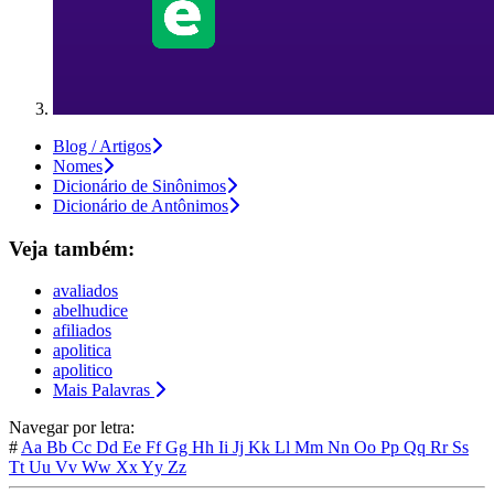
Blog / Artigos
Nomes
Dicionário de Sinônimos
Dicionário de Antônimos
Veja também:
avaliados
abelhudice
afiliados
apolitica
apolitico
Mais Palavras
Navegar por letra:
#
Aa
Bb
Cc
Dd
Ee
Ff
Gg
Hh
Ii
Jj
Kk
Ll
Mm
Nn
Oo
Pp
Qq
Rr
Ss
Tt
Uu
Vv
Ww
Xx
Yy
Zz