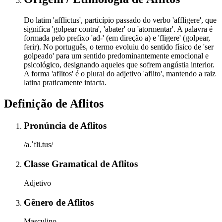
Do latim 'afflictus', particípio passado do verbo 'affligere', que
significa 'golpear contra', 'abater' ou 'atormentar'. A palavra é
formada pelo prefixo 'ad-' (em direção a) e 'fligere' (golpear,
ferir). No português, o termo evoluiu do sentido físico de 'ser
golpeado' para um sentido predominantemente emocional e
psicológico, designando aqueles que sofrem angústia interior.
A forma 'aflitos' é o plural do adjetivo 'aflito', mantendo a raiz
latina praticamente intacta.
Definição de
Aflitos
Pronúncia
de
Aflitos
/a.ˈfli.tus/
Classe Gramatical
de
Aflitos
Adjetivo
Gênero
de
Aflitos
Masculino