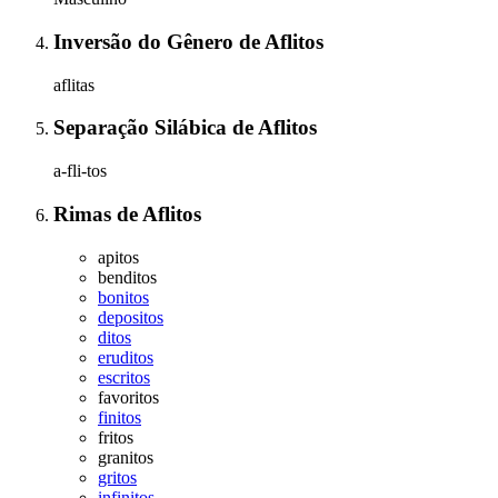
Inversão do Gênero
de
Aflitos
aflitas
Separação Silábica
de
Aflitos
a-fli-tos
Rimas
de
Aflitos
apitos
benditos
bonitos
depositos
ditos
eruditos
escritos
favoritos
finitos
fritos
granitos
gritos
infinitos