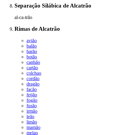
Separação Silábica
de
Alcatrão
al-ca-trão
Rimas
de
Alcatrão
avião
balão
barão
botão
canhão
cartão
colchao
cordão
dragão
facão
feijão
fogão
fusão
irmão
leão
limão
mamão
melao