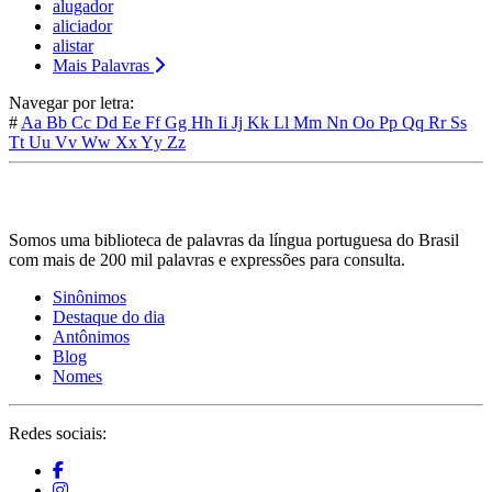
alugador
aliciador
alistar
Mais Palavras
Navegar por letra:
#
Aa
Bb
Cc
Dd
Ee
Ff
Gg
Hh
Ii
Jj
Kk
Ll
Mm
Nn
Oo
Pp
Qq
Rr
Ss
Tt
Uu
Vv
Ww
Xx
Yy
Zz
Somos uma biblioteca de palavras da língua portuguesa do Brasil
com mais de 200 mil palavras e expressões para consulta.
Sinônimos
Destaque do dia
Antônimos
Blog
Nomes
Redes sociais: