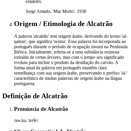
estaleiro.
Jorge Amado, 'Mar Morto', 1936
Origem / Etimologia
de
Alcatrão
A palavra 'alcatrão' tem origem árabe, derivando do termo 'al-
qatran', que significa 'resina'. Essa palavra foi incorporada ao
português durante o período de ocupação moura na Península
Ibérica. Inicialmente, referia-se a uma substância resinosa
extraída de certas árvores, mas com o tempo seu significado
evoluiu para incluir o produto da destilação do carvão. A
forma atual da palavra em português mantém clara
semelhança com sua origem árabe, preservando o prefixo 'al-'
característico de muitas palavras de origem árabe na língua
portuguesa.
Definição de
Alcatrão
Pronúncia
de
Alcatrão
/aw.ka.ˈtɾɐ̃w̃/