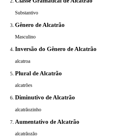
Classe Gramatical
de
Alcatrão
Substantivo
Gênero
de
Alcatrão
Masculino
Inversão do Gênero
de
Alcatrão
alcatroa
Plural
de
Alcatrão
alcatrões
Diminutivo
de
Alcatrão
alcatrãozinho
Aumentativo
de
Alcatrão
alcatrãozão