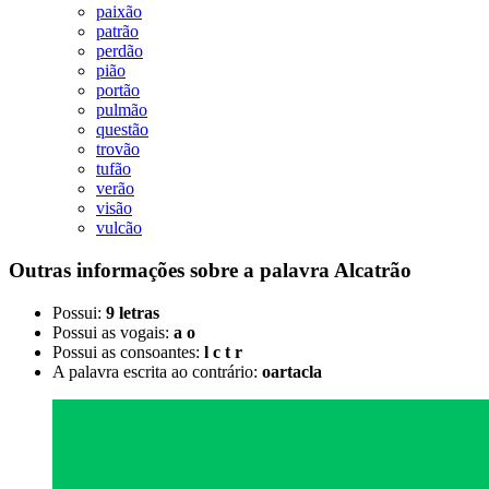
paixão
patrão
perdão
pião
portão
pulmão
questão
trovão
tufão
verão
visão
vulcão
Outras informações sobre
a palavra
Alcatrão
Possui:
9 letras
Possui as vogais:
a o
Possui as consoantes:
l c t r
A palavra escrita ao contrário:
oartacla