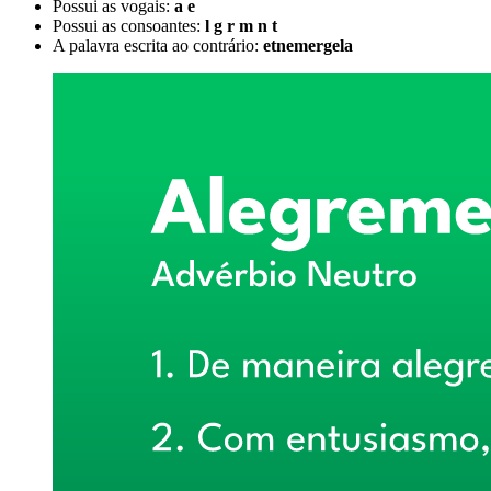
Possui as vogais:
a e
Possui as consoantes:
l g r m n t
A palavra escrita ao contrário:
etnemergela