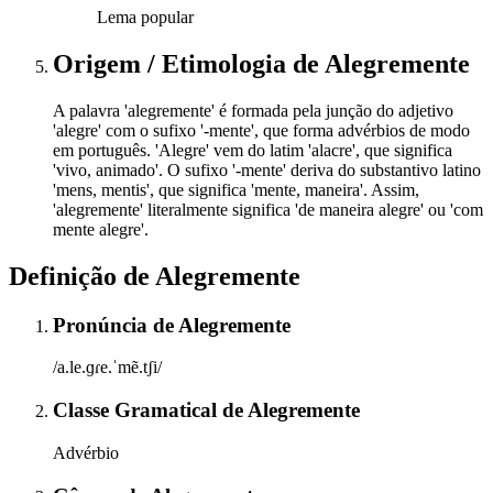
Lema popular
Origem / Etimologia
de
Alegremente
A palavra 'alegremente' é formada pela junção do adjetivo
'alegre' com o sufixo '-mente', que forma advérbios de modo
em português. 'Alegre' vem do latim 'alacre', que significa
'vivo, animado'. O sufixo '-mente' deriva do substantivo latino
'mens, mentis', que significa 'mente, maneira'. Assim,
'alegremente' literalmente significa 'de maneira alegre' ou 'com
mente alegre'.
Definição de
Alegremente
Pronúncia
de
Alegremente
/a.le.ɡɾe.ˈmẽ.tʃi/
Classe Gramatical
de
Alegremente
Advérbio