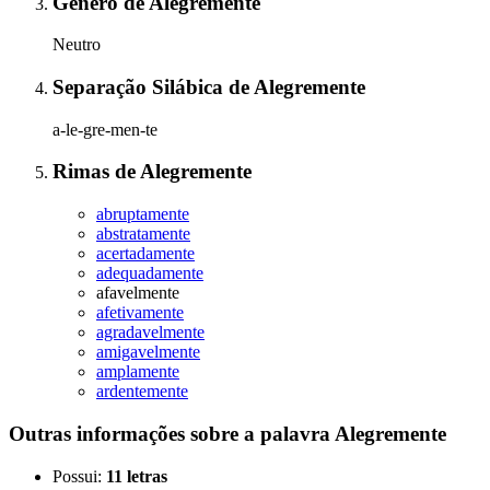
Gênero
de
Alegremente
Neutro
Separação Silábica
de
Alegremente
a-le-gre-men-te
Rimas
de
Alegremente
abruptamente
abstratamente
acertadamente
adequadamente
afavelmente
afetivamente
agradavelmente
amigavelmente
amplamente
ardentemente
Outras informações sobre
a palavra
Alegremente
Possui:
11 letras