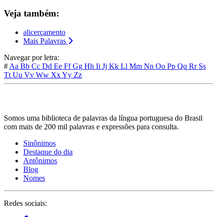
Veja também:
alicerçamento
Mais Palavras
Navegar por letra:
#
Aa
Bb
Cc
Dd
Ee
Ff
Gg
Hh
Ii
Jj
Kk
Ll
Mm
Nn
Oo
Pp
Qq
Rr
Ss
Tt
Uu
Vv
Ww
Xx
Yy
Zz
Somos uma biblioteca de palavras da língua portuguesa do Brasil
com mais de 200 mil palavras e expressões para consulta.
Sinônimos
Destaque do dia
Antônimos
Blog
Nomes
Redes sociais: