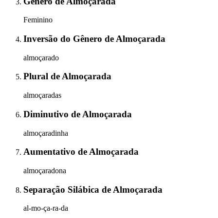
Gênero
de
Almoçarada
Feminino
Inversão do Gênero
de
Almoçarada
almoçarado
Plural
de
Almoçarada
almoçaradas
Diminutivo
de
Almoçarada
almoçaradinha
Aumentativo
de
Almoçarada
almoçaradona
Separação Silábica
de
Almoçarada
al-mo-ça-ra-da