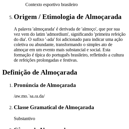
Contexto esportivo brasileiro
Origem / Etimologia
de
Almoçarada
A palavra 'almoçarada' é derivada de 'almoço', que por sua
vez vem do latim 'admordium', significando 'primeira refeição
do dia'. O sufixo '-ada' foi adicionado para indicar uma ação
coletiva ou abundante, transformando o simples ato de
almoçar em um evento mais substancial e social. Esta
formação é típica do português brasileiro, refletindo a cultura
de refeições prolongadas e festivas.
Definição de
Almoçarada
Pronúncia
de
Almoçarada
/aw.mo.ˈsa.ɾa.da/
Classe Gramatical
de
Almoçarada
Substantivo