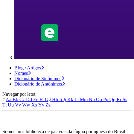
Blog / Artigos
Nomes
Dicionário de Sinônimos
Dicionário de Antônimos
Navegar por letra:
#
Aa
Bb
Cc
Dd
Ee
Ff
Gg
Hh
Ii
Jj
Kk
Ll
Mm
Nn
Oo
Pp
Qq
Rr
Ss
Tt
Uu
Vv
Ww
Xx
Yy
Zz
Somos uma biblioteca de palavras da língua portuguesa do Brasil