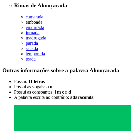
Rimas
de
Almoçarada
camarada
emboada
enxurrada
jornada
madrugada
parada
sacada
temporada
toada
Outras informações sobre
a palavra
Almoçarada
Possui:
11 letras
Possui as vogais:
a o
Possui as consoantes:
l m c r d
A palavra escrita ao contrário:
adaracomla