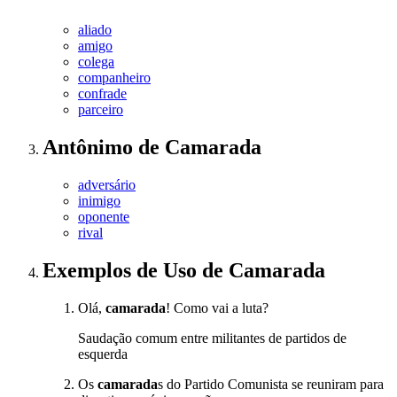
aliado
amigo
colega
companheiro
confrade
parceiro
Antônimo
de
Camarada
adversário
inimigo
oponente
rival
Exemplos de Uso
de Camarada
Olá,
camarada
! Como vai a luta?
Saudação comum entre militantes de partidos de
esquerda
Os
camarada
s do Partido Comunista se reuniram para