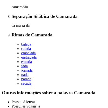
camaradão
Separação Silábica
de
Camarada
ca-ma-ra-da
Rimas
de
Camarada
balada
calada
embalada
engraçada
estrada
fada
jornada
nada
parada
sacada
Outras informações sobre
a palavra
Camarada
Possui:
8 letras
Possui as vogais:
a