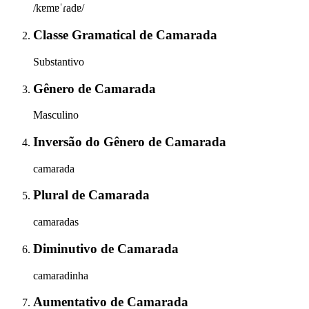
/kɐmɐˈɾadɐ/
Classe Gramatical
de
Camarada
Substantivo
Gênero
de
Camarada
Masculino
Inversão do Gênero
de
Camarada
camarada
Plural
de
Camarada
camaradas
Diminutivo
de
Camarada
camaradinha
Aumentativo
de
Camarada