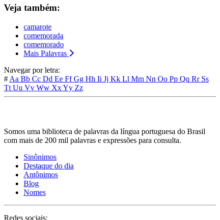
Veja também:
camarote
comemorada
comemorado
Mais Palavras
Navegar por letra:
#
Aa
Bb
Cc
Dd
Ee
Ff
Gg
Hh
Ii
Jj
Kk
Ll
Mm
Nn
Oo
Pp
Qq
Rr
Ss
Tt
Uu
Vv
Ww
Xx
Yy
Zz
Somos uma biblioteca de palavras da língua portuguesa do Brasil
com mais de 200 mil palavras e expressões para consulta.
Sinônimos
Destaque do dia
Antônimos
Blog
Nomes
Redes sociais: