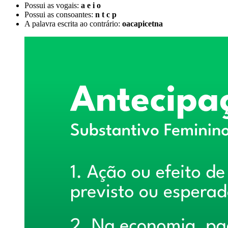
Possui as vogais:
a e i o
Possui as consoantes:
n t c p
A palavra escrita ao contrário:
oacapicetna