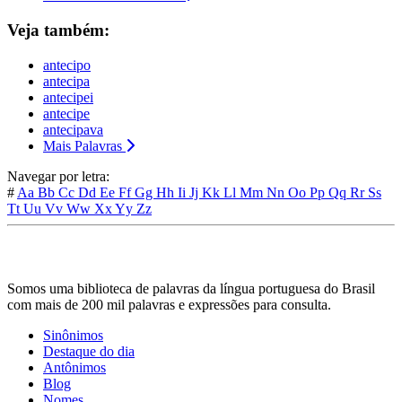
Veja também:
antecipo
antecipa
antecipei
antecipe
antecipava
Mais Palavras
Navegar por letra:
#
Aa
Bb
Cc
Dd
Ee
Ff
Gg
Hh
Ii
Jj
Kk
Ll
Mm
Nn
Oo
Pp
Qq
Rr
Ss
Tt
Uu
Vv
Ww
Xx
Yy
Zz
Somos uma biblioteca de palavras da língua portuguesa do Brasil
com mais de 200 mil palavras e expressões para consulta.
Sinônimos
Destaque do dia
Antônimos
Blog
Nomes