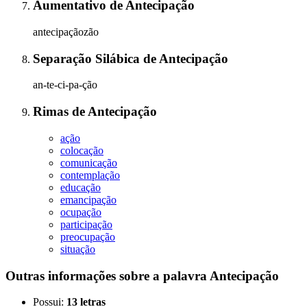
Aumentativo
de
Antecipação
antecipaçãozão
Separação Silábica
de
Antecipação
an-te-ci-pa-ção
Rimas
de
Antecipação
ação
colocação
comunicação
contemplação
educação
emancipação
ocupação
participação
preocupação
situação
Outras informações sobre
a palavra
Antecipação
Possui:
13 letras