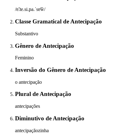
/ɐ̃.te.si.pa.ˈsɐ̃w̃/
Classe Gramatical
de
Antecipação
Substantivo
Gênero
de
Antecipação
Feminino
Inversão do Gênero
de
Antecipação
o antecipação
Plural
de
Antecipação
antecipações
Diminutivo
de
Antecipação
antecipaçãozinha