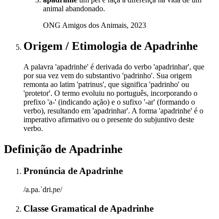
animal abandonado.
ONG Amigos dos Animais, 2023
Origem / Etimologia
de
Apadrinhe
A palavra 'apadrinhe' é derivada do verbo 'apadrinhar', que
por sua vez vem do substantivo 'padrinho'. Sua origem
remonta ao latim 'patrinus', que significa 'padrinho' ou
'protetor'. O termo evoluiu no português, incorporando o
prefixo 'a-' (indicando ação) e o sufixo '-ar' (formando o
verbo), resultando em 'apadrinhar'. A forma 'apadrinhe' é o
imperativo afirmativo ou o presente do subjuntivo deste
verbo.
Definição de
Apadrinhe
Pronúncia
de
Apadrinhe
/a.pa.ˈdri.ɲe/
Classe Gramatical
de
Apadrinhe