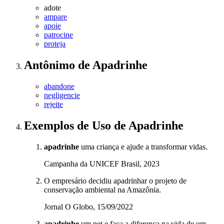
adote
ampare
apoie
patrocine
proteja
Antônimo
de
Apadrinhe
abandone
negligencie
rejeite
Exemplos de Uso
de Apadrinhe
apadrinhe
uma criança e ajude a transformar vidas.
Campanha da UNICEF Brasil, 2023
O empresário decidiu apadrinhar o projeto de
conservação ambiental na Amazônia.
Jornal O Globo, 15/09/2022
apadrinhe
um pet e faça a diferença na vida de um