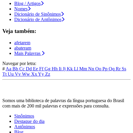
Blog / Artigos
Nomes
Dicionário de Sinônimos
Dicionário de Antônimos
Veja também:
afetarem
abateram
Mais Palavras
Navegar por letra:
#
Aa
Bb
Cc
Dd
Ee
Ff
Gg
Hh
Ii
Jj
Kk
Ll
Mm
Nn
Oo
Pp
Qq
Rr
Ss
Tt
Uu
Vv
Ww
Xx
Yy
Zz
Somos uma biblioteca de palavras da língua portuguesa do Brasil
com mais de 200 mil palavras e expressões para consulta.
Sinônimos
Destaque do dia
Antônimos
Blog