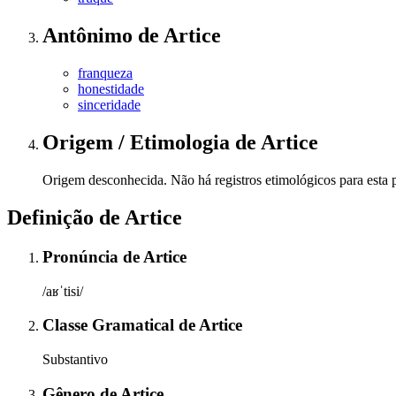
Antônimo
de
Artice
franqueza
honestidade
sinceridade
Origem / Etimologia
de
Artice
Origem desconhecida. Não há registros etimológicos para esta p
Definição de
Artice
Pronúncia
de
Artice
/aʁˈtisi/
Classe Gramatical
de
Artice
Substantivo
Gênero
de
Artice