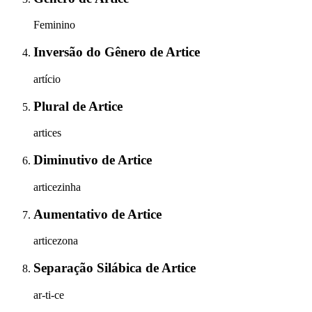
Feminino
Inversão do Gênero
de
Artice
artício
Plural
de
Artice
artices
Diminutivo
de
Artice
articezinha
Aumentativo
de
Artice
articezona
Separação Silábica
de
Artice
ar-ti-ce