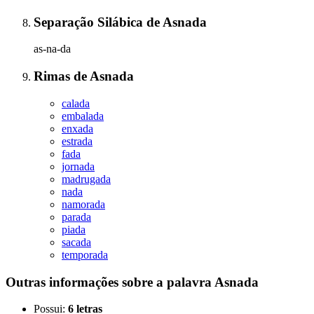
Separação Silábica
de
Asnada
as-na-da
Rimas
de
Asnada
calada
embalada
enxada
estrada
fada
jornada
madrugada
nada
namorada
parada
piada
sacada
temporada
Outras informações sobre
a palavra
Asnada
Possui:
6 letras