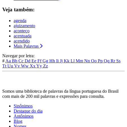
Veja também:
agenda
ajuizamento
aconteço
acentuada
acendido
Mais Palavras
Navegar por letra:
#
Aa
Bb
Cc
Dd
Ee
Ff
Gg
Hh
Ii
Jj
Kk
Ll
Mm
Nn
Oo
Pp
Qq
Rr
Ss
Tt
Uu
Vv
Ww
Xx
Yy
Zz
Somos uma biblioteca de palavras da língua portuguesa do Brasil
com mais de 200 mil palavras e expressões para consulta.
Sinônimos
Destaque do dia
Antônimos
Blog
Nomes