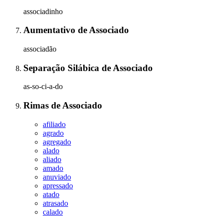
associadinho
Aumentativo
de
Associado
associadão
Separação Silábica
de
Associado
as-so-ci-a-do
Rimas
de
Associado
afiliado
agrado
agregado
alado
aliado
amado
anuviado
apressado
atado
atrasado
calado