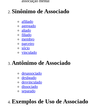
associação mental
Sinônimo
de
Associado
afiliado
agregado
aliado
filiado
membro
parceiro
sócio
vinculado
Antônimo
de
Associado
desassociado
desligado
desvinculado
dissociado
separado
Exemplos de Uso
de Associado