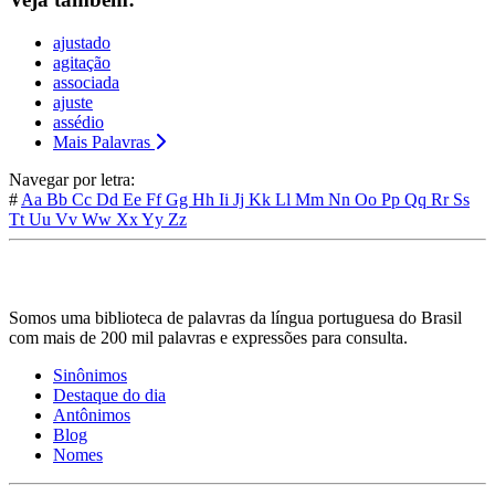
ajustado
agitação
associada
ajuste
assédio
Mais Palavras
Navegar por letra:
#
Aa
Bb
Cc
Dd
Ee
Ff
Gg
Hh
Ii
Jj
Kk
Ll
Mm
Nn
Oo
Pp
Qq
Rr
Ss
Tt
Uu
Vv
Ww
Xx
Yy
Zz
Somos uma biblioteca de palavras da língua portuguesa do Brasil
com mais de 200 mil palavras e expressões para consulta.
Sinônimos
Destaque do dia
Antônimos
Blog
Nomes