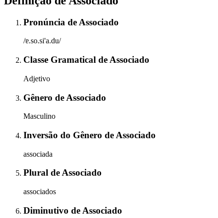
Definição de
Associado
Pronúncia
de
Associado
/ɐ.so.si'a.du/
Classe Gramatical
de
Associado
Adjetivo
Gênero
de
Associado
Masculino
Inversão do Gênero
de
Associado
associada
Plural
de
Associado
associados
Diminutivo
de
Associado