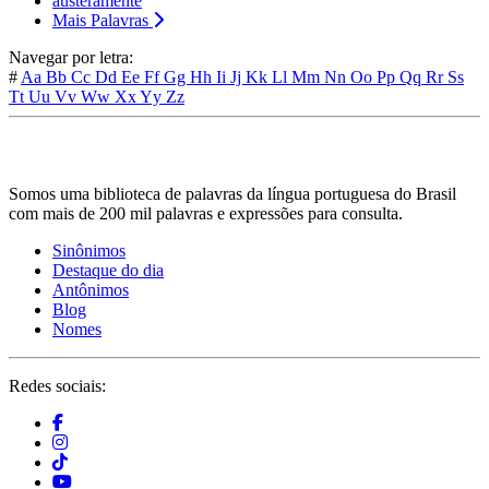
austeramente
Mais Palavras
Navegar por letra:
#
Aa
Bb
Cc
Dd
Ee
Ff
Gg
Hh
Ii
Jj
Kk
Ll
Mm
Nn
Oo
Pp
Qq
Rr
Ss
Tt
Uu
Vv
Ww
Xx
Yy
Zz
Somos uma biblioteca de palavras da língua portuguesa do Brasil
com mais de 200 mil palavras e expressões para consulta.
Sinônimos
Destaque do dia
Antônimos
Blog
Nomes
Redes sociais: