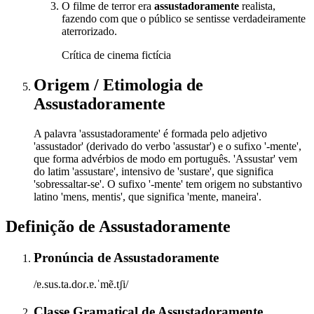
O filme de terror era
assustadoramente
realista,
fazendo com que o público se sentisse verdadeiramente
aterrorizado.
Crítica de cinema fictícia
Origem / Etimologia
de
Assustadoramente
A palavra 'assustadoramente' é formada pelo adjetivo
'assustador' (derivado do verbo 'assustar') e o sufixo '-mente',
que forma advérbios de modo em português. 'Assustar' vem
do latim 'assustare', intensivo de 'sustare', que significa
'sobressaltar-se'. O sufixo '-mente' tem origem no substantivo
latino 'mens, mentis', que significa 'mente, maneira'.
Definição de
Assustadoramente
Pronúncia
de
Assustadoramente
/ɐ.sus.ta.doɾ.ɐ.ˈmẽ.tʃi/
Classe Gramatical
de
Assustadoramente