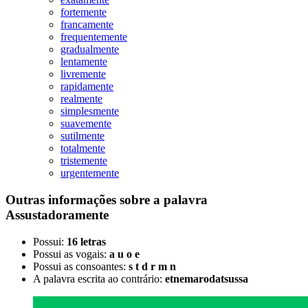
fortemente
francamente
frequentemente
gradualmente
lentamente
livremente
rapidamente
realmente
simplesmente
suavemente
sutilmente
totalmente
tristemente
urgentemente
Outras informações sobre
a palavra
Assustadoramente
Possui:
16 letras
Possui as vogais:
a u o e
Possui as consoantes:
s t d r m n
A palavra escrita ao contrário:
etnemarodatsussa