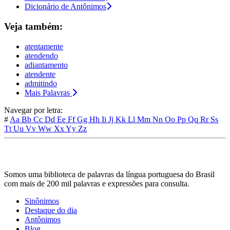
Dicionário de Antônimos
Veja também:
atentamente
atendendo
adiantamento
atendente
admitindo
Mais Palavras
Navegar por letra:
#
Aa
Bb
Cc
Dd
Ee
Ff
Gg
Hh
Ii
Jj
Kk
Ll
Mm
Nn
Oo
Pp
Qq
Rr
Ss
Tt
Uu
Vv
Ww
Xx
Yy
Zz
Somos uma biblioteca de palavras da língua portuguesa do Brasil
com mais de 200 mil palavras e expressões para consulta.
Sinônimos
Destaque do dia
Antônimos
Blog