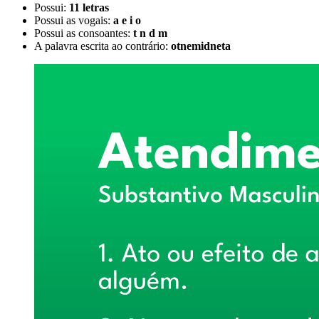
Possui:
11 letras
Possui as vogais:
a e i o
Possui as consoantes:
t n d m
A palavra escrita ao contrário:
otnemidneta