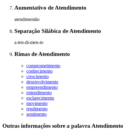
Aumentativo
de
Atendimento
atendimentão
Separação Silábica
de
Atendimento
a-ten-di-men-to
Rimas
de
Atendimento
comprometimento
conhecimento
crescimento
desenvolvimento
empreendimento
entendimento
esclarecimento
movimento
rendimento
sentimento
Outras informações sobre
a palavra
Atendimento