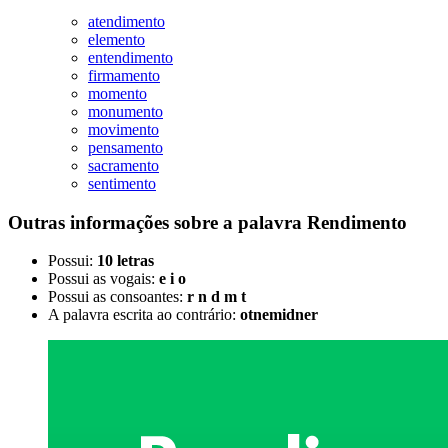
atendimento
elemento
entendimento
firmamento
momento
monumento
movimento
pensamento
sacramento
sentimento
Outras informações sobre
a palavra
Rendimento
Possui:
10 letras
Possui as vogais:
e i o
Possui as consoantes:
r n d m t
A palavra escrita ao contrário:
otnemidner