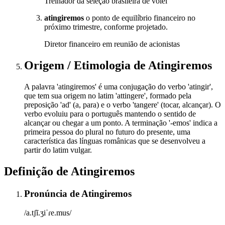
Treinador da seleção brasileira de vôlei
atingiremos
o ponto de equilíbrio financeiro no
próximo trimestre, conforme projetado.
Diretor financeiro em reunião de acionistas
Origem / Etimologia
de
Atingiremos
A palavra 'atingiremos' é uma conjugação do verbo 'atingir',
que tem sua origem no latim 'attingere', formado pela
preposição 'ad' (a, para) e o verbo 'tangere' (tocar, alcançar). O
verbo evoluiu para o português mantendo o sentido de
alcançar ou chegar a um ponto. A terminação '-emos' indica a
primeira pessoa do plural no futuro do presente, uma
característica das línguas românicas que se desenvolveu a
partir do latim vulgar.
Definição de
Atingiremos
Pronúncia
de
Atingiremos
/a.tʃĩ.ʒiˈɾe.mus/