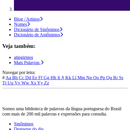
Blog / Artigos
Nomes
Dicionário de Sinônimos
Dicionário de Antônimos
Veja também:
atingirmos
Mais Palavras
Navegar por letra:
#
Aa
Bb
Cc
Dd
Ee
Ff
Gg
Hh
Ii
Jj
Kk
Ll
Mm
Nn
Oo
Pp
Qq
Rr
Ss
Tt
Uu
Vv
Ww
Xx
Yy
Zz
Somos uma biblioteca de palavras da língua portuguesa do Brasil
com mais de 200 mil palavras e expressões para consulta.
Sinônimos
Destaque do dia