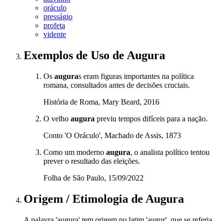
oráculo
presságio
profeta
vidente
Exemplos de Uso
de Augura
Os
augura
s eram figuras importantes na política
romana, consultados antes de decisões cruciais.
História de Roma, Mary Beard, 2016
O velho
augura
previu tempos difíceis para a nação.
Conto 'O Oráculo', Machado de Assis, 1873
Como um moderno
augura
, o analista político tentou
prever o resultado das eleições.
Folha de São Paulo, 15/09/2022
Origem / Etimologia
de
Augura
A palavra 'augura' tem origem no latim 'augur', que se referia