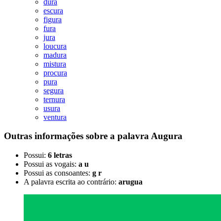
dura
escura
figura
fura
jura
loucura
madura
mistura
procura
pura
segura
ternura
usura
ventura
Outras informações sobre
a palavra
Augura
Possui:
6 letras
Possui as vogais:
a u
Possui as consoantes:
g r
A palavra escrita ao contrário:
arugua