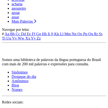
acharia
agoureiro
azoar
assar
Mais Palavras
Navegar por letra:
#
Aa
Bb
Cc
Dd
Ee
Ff
Gg
Hh
Ii
Jj
Kk
Ll
Mm
Nn
Oo
Pp
Qq
Rr
Ss
Tt
Uu
Vv
Ww
Xx
Yy
Zz
Somos uma biblioteca de palavras da língua portuguesa do Brasil
com mais de 200 mil palavras e expressões para consulta.
Sinônimos
Destaque do dia
Antônimos
Blog
Nomes
Redes sociais: