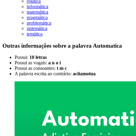
estática
informática
matemática
pragmática
problemática
sistemática
temática
Outras informações sobre
a palavra
Automatica
Possui:
10 letras
Possui as vogais:
a u o i
Possui as consoantes:
t m c
A palavra escrita ao contrário:
acitamotua