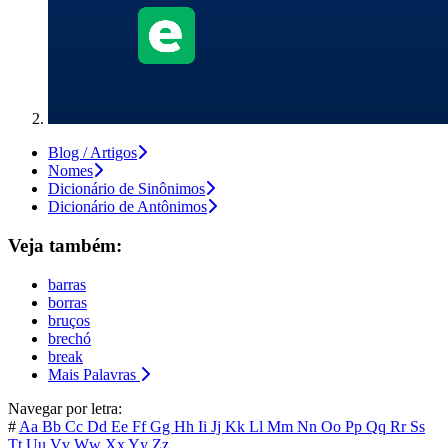
Blog / Artigos
Nomes
Dicionário de Sinônimos
Dicionário de Antônimos
Veja também:
barras
borras
bruços
brechó
break
Mais Palavras
Navegar por letra:
#
Aa
Bb
Cc
Dd
Ee
Ff
Gg
Hh
Ii
Jj
Kk
Ll
Mm
Nn
Oo
Pp
Qq
Rr
Ss
Tt
Uu
Vv
Ww
Xx
Yy
Zz