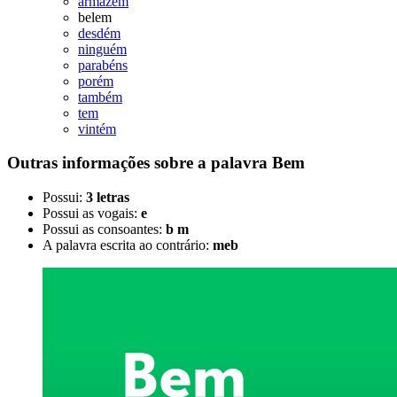
armazém
belem
desdém
ninguém
parabéns
porém
também
tem
vintém
Outras informações sobre
a palavra
Bem
Possui:
3 letras
Possui as vogais:
e
Possui as consoantes:
b m
A palavra escrita ao contrário:
meb