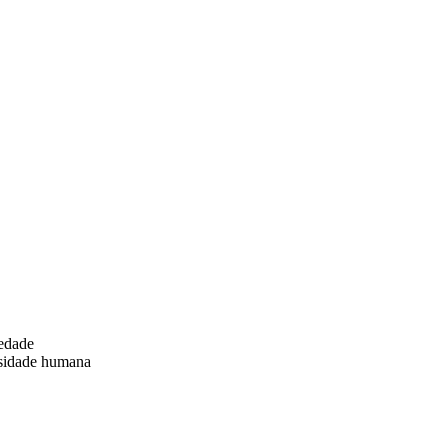
iedade
ssidade humana