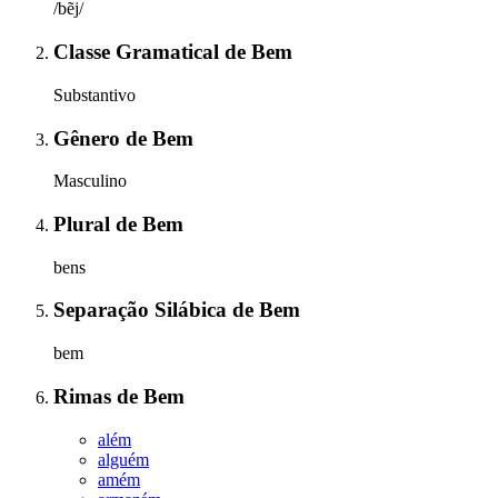
/bẽj/
Classe Gramatical
de
Bem
Substantivo
Gênero
de
Bem
Masculino
Plural
de
Bem
bens
Separação Silábica
de
Bem
bem
Rimas
de
Bem
além
alguém
amém