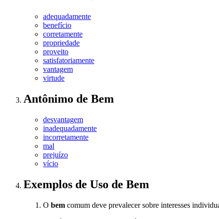
adequadamente
benefício
corretamente
propriedade
proveito
satisfatoriamente
vantagem
virtude
Antônimo
de
Bem
desvantagem
inadequadamente
incorretamente
mal
prejuízo
vício
Exemplos de Uso
de Bem
O
bem
comum deve prevalecer sobre interesses individua