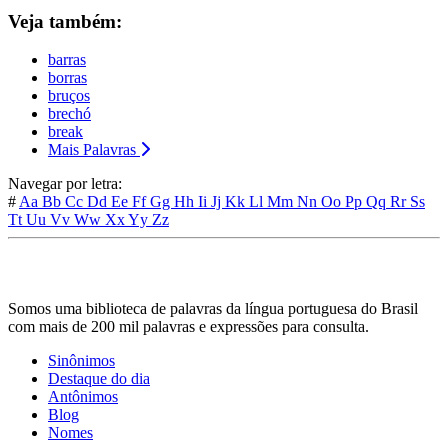
Veja também:
barras
borras
bruços
brechó
break
Mais Palavras
Navegar por letra:
#
Aa
Bb
Cc
Dd
Ee
Ff
Gg
Hh
Ii
Jj
Kk
Ll
Mm
Nn
Oo
Pp
Qq
Rr
Ss
Tt
Uu
Vv
Ww
Xx
Yy
Zz
Somos uma biblioteca de palavras da língua portuguesa do Brasil
com mais de 200 mil palavras e expressões para consulta.
Sinônimos
Destaque do dia
Antônimos
Blog
Nomes