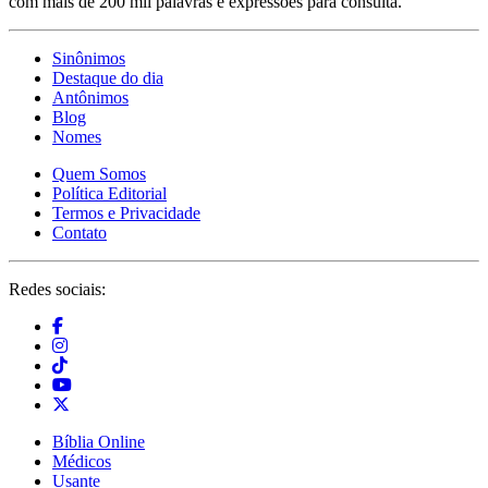
com mais de 200 mil palavras e expressões para consulta.
Sinônimos
Destaque do dia
Antônimos
Blog
Nomes
Quem Somos
Política Editorial
Termos e Privacidade
Contato
Redes sociais:
Bíblia Online
Médicos
Usante