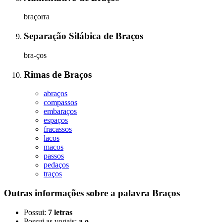
braçorra
Separação Silábica
de
Braços
bra-ços
Rimas
de
Braços
abraços
compassos
embaraços
espaços
fracassos
lacos
macos
passos
pedaços
traços
Outras informações sobre
a palavra
Braços
Possui:
7 letras
Possui as vogais:
a o