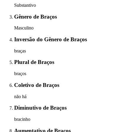
Substantivo
Gênero
de
Braços
Masculino
Inversão do Gênero
de
Braços
braças
Plural
de
Braços
braços
Coletivo
de
Braços
não há
Diminutivo
de
Braços
bracinho
Aumentativo
de
Braços