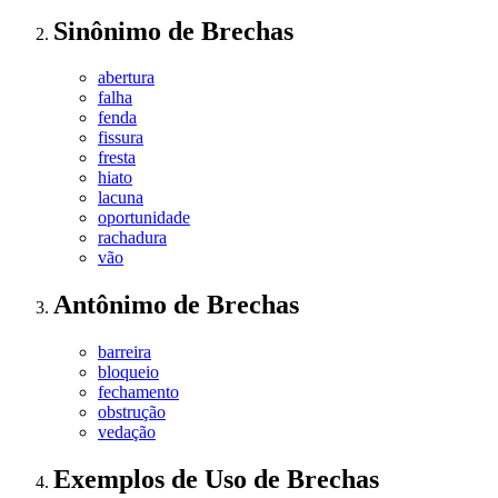
Sinônimo
de
Brechas
abertura
falha
fenda
fissura
fresta
hiato
lacuna
oportunidade
rachadura
vão
Antônimo
de
Brechas
barreira
bloqueio
fechamento
obstrução
vedação
Exemplos de Uso
de Brechas