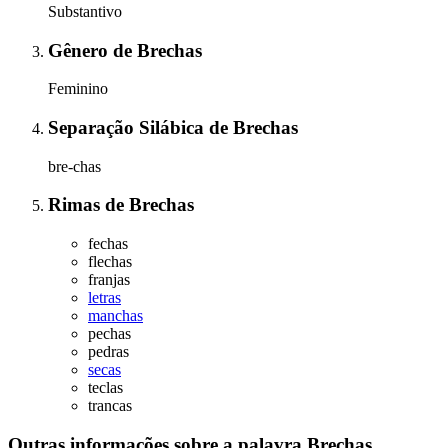
Substantivo
Gênero
de
Brechas
Feminino
Separação Silábica
de
Brechas
bre-chas
Rimas
de
Brechas
fechas
flechas
franjas
letras
manchas
pechas
pedras
secas
teclas
trancas
Outras informações sobre
a palavra
Brechas