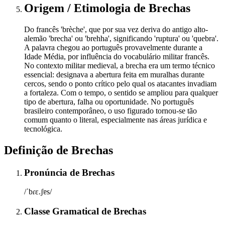
Origem / Etimologia
de
Brechas
Do francês 'brèche', que por sua vez deriva do antigo alto-
alemão 'brecha' ou 'brehha', significando 'ruptura' ou 'quebra'.
A palavra chegou ao português provavelmente durante a
Idade Média, por influência do vocabulário militar francês.
No contexto militar medieval, a brecha era um termo técnico
essencial: designava a abertura feita em muralhas durante
cercos, sendo o ponto crítico pelo qual os atacantes invadiam
a fortaleza. Com o tempo, o sentido se ampliou para qualquer
tipo de abertura, falha ou oportunidade. No português
brasileiro contemporâneo, o uso figurado tornou-se tão
comum quanto o literal, especialmente nas áreas jurídica e
tecnológica.
Definição de
Brechas
Pronúncia
de
Brechas
/ˈbɾɛ.ʃɐs/
Classe Gramatical
de
Brechas