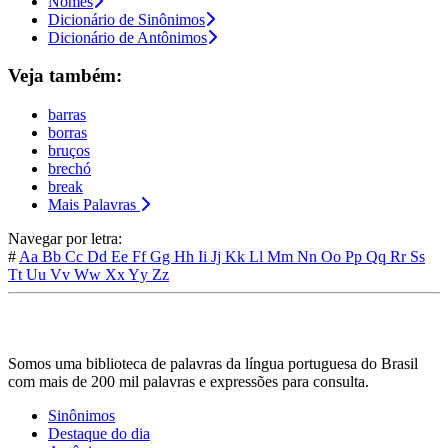
Nomes
Dicionário de Sinônimos
Dicionário de Antônimos
Veja também:
barras
borras
bruços
brechó
break
Mais Palavras
Navegar por letra:
#
Aa
Bb
Cc
Dd
Ee
Ff
Gg
Hh
Ii
Jj
Kk
Ll
Mm
Nn
Oo
Pp
Qq
Rr
Ss
Tt
Uu
Vv
Ww
Xx
Yy
Zz
Somos uma biblioteca de palavras da língua portuguesa do Brasil
com mais de 200 mil palavras e expressões para consulta.
Sinônimos
Destaque do dia