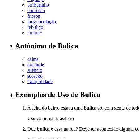
burburinho
confusão
frisson
movimentação
rebuliço
tumulto
Antônimo
de
Bulica
calma
quietude
silêncio
sossego
tranquilidade
Exemplos de Uso
de Bulica
A feira do bairro estava uma
bulica
só, com gente de tod
Uso coloquial brasileiro
Que
bulica
é essa na rua? Deve ter acontecido alguma co