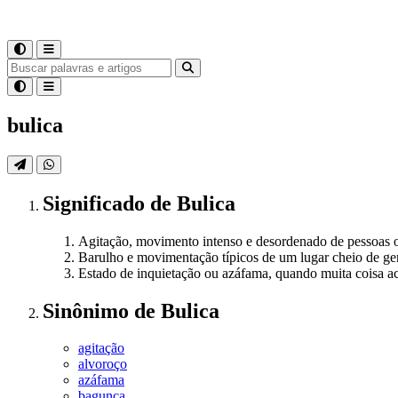
bulica
Significado
de
Bulica
Agitação, movimento intenso e desordenado de pessoas o
Barulho e movimentação típicos de um lugar cheio de gen
Estado de inquietação ou azáfama, quando muita coisa 
Sinônimo
de
Bulica
agitação
alvoroço
azáfama
bagunça