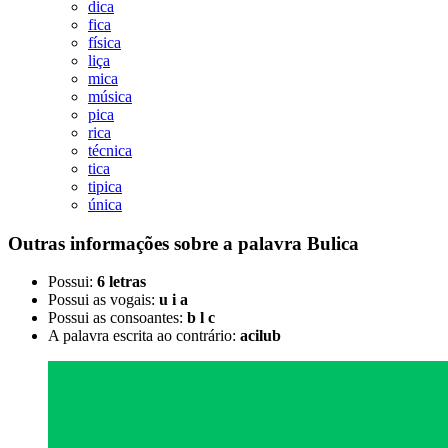
dica
fica
física
liça
mica
música
pica
rica
técnica
tica
tipica
única
Outras informações sobre
a palavra
Bulica
Possui:
6 letras
Possui as vogais:
u i a
Possui as consoantes:
b l c
A palavra escrita ao contrário:
acilub