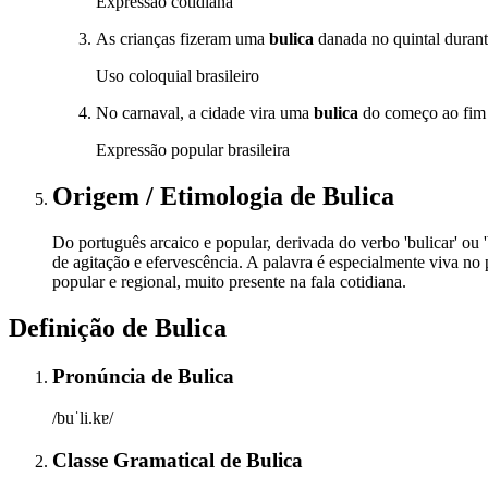
Expressão cotidiana
As crianças fizeram uma
bulica
danada no quintal durante
Uso coloquial brasileiro
No carnaval, a cidade vira uma
bulica
do começo ao fim
Expressão popular brasileira
Origem / Etimologia
de
Bulica
Do português arcaico e popular, derivada do verbo 'bulicar' ou '
de agitação e efervescência. A palavra é especialmente viva n
popular e regional, muito presente na fala cotidiana.
Definição de
Bulica
Pronúncia
de
Bulica
/buˈli.kɐ/
Classe Gramatical
de
Bulica