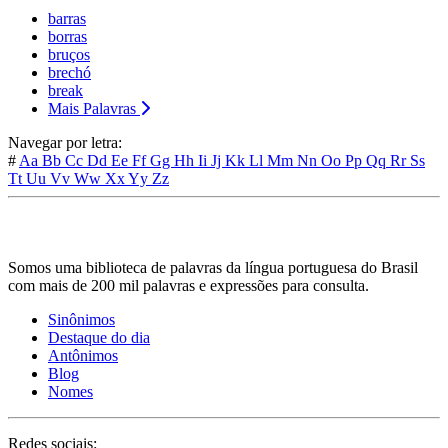
barras
borras
bruços
brechó
break
Mais Palavras
Navegar por letra:
#
Aa
Bb
Cc
Dd
Ee
Ff
Gg
Hh
Ii
Jj
Kk
Ll
Mm
Nn
Oo
Pp
Qq
Rr
Ss
Tt
Uu
Vv
Ww
Xx
Yy
Zz
Somos uma biblioteca de palavras da língua portuguesa do Brasil
com mais de 200 mil palavras e expressões para consulta.
Sinônimos
Destaque do dia
Antônimos
Blog
Nomes
Redes sociais: