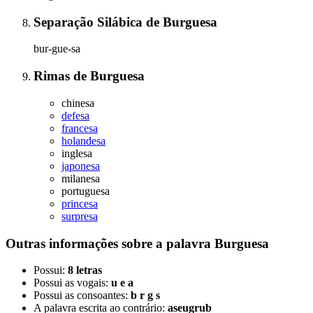
Separação Silábica
de
Burguesa
bur-gue-sa
Rimas
de
Burguesa
chinesa
defesa
francesa
holandesa
inglesa
japonesa
milanesa
portuguesa
princesa
surpresa
Outras informações sobre
a palavra
Burguesa
Possui:
8 letras
Possui as vogais:
u e a
Possui as consoantes:
b r g s
A palavra escrita ao contrário:
aseugrub