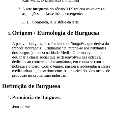
Karl Marx, O Manifesto Comunista
A arte
burguesa
do século XIX refletia os valores e
aspirações da classe média emergente.
E. H. Gombrich, A História da Arte
Origem / Etimologia
de
Burguesa
A palavra 'burguesa' é o feminino de 'burguês', que deriva do
francês 'bourgeois'. Originalmente, referia-se aos habitantes
dos burgos (cidades) na Idade Média. O termo evoluiu para
designar a classe social que se desenvolveu nas cidades,
dedicada ao comércio e à manufatura, em contraste com a
nobreza e o clero. Com o tempo, passou a representar a classe
média urbana e, posteriormente, os proprietários dos meios de
produção no capitalismo industrial.
Definição de
Burguesa
Pronúncia
de
Burguesa
/buʁˈɡe.za/