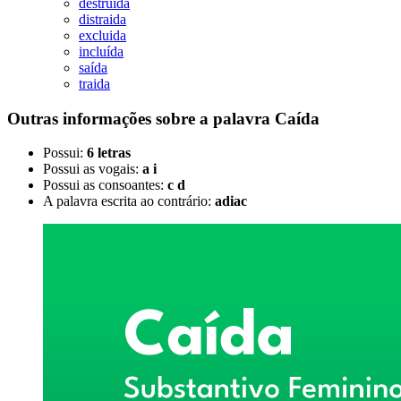
destruida
distraida
excluida
incluída
saída
traida
Outras informações sobre
a palavra
Caída
Possui:
6 letras
Possui as vogais:
a i
Possui as consoantes:
c d
A palavra escrita ao contrário:
adiac