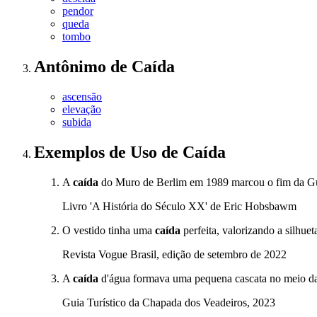
pendor
queda
tombo
Antônimo
de
Caída
ascensão
elevação
subida
Exemplos de Uso
de Caída
A
caída
do Muro de Berlim em 1989 marcou o fim da Gu
Livro 'A História do Século XX' de Eric Hobsbawm
O vestido tinha uma
caída
perfeita, valorizando a silhue
Revista Vogue Brasil, edição de setembro de 2022
A
caída
d'água formava uma pequena cascata no meio da 
Guia Turístico da Chapada dos Veadeiros, 2023