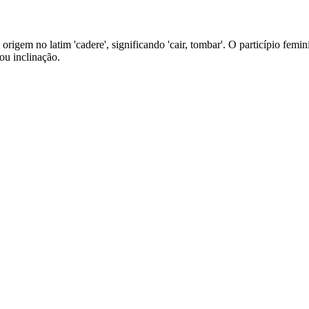
m origem no latim 'cadere', significando 'cair, tombar'. O particípio fe
ou inclinação.