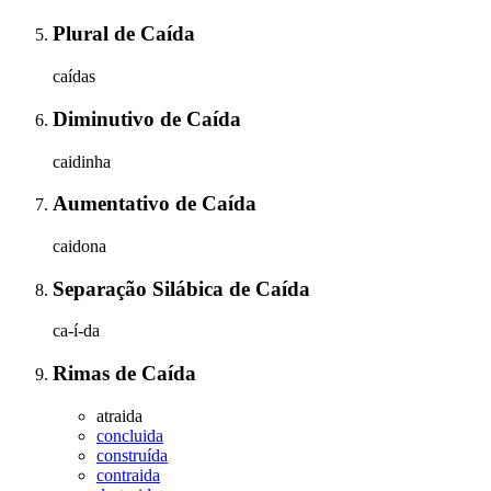
Plural
de
Caída
caídas
Diminutivo
de
Caída
caidinha
Aumentativo
de
Caída
caidona
Separação Silábica
de
Caída
ca-í-da
Rimas
de
Caída
atraida
concluida
construída
contraida