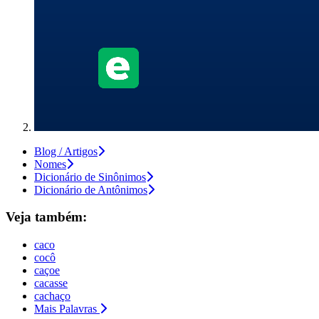
Blog / Artigos
Nomes
Dicionário de Sinônimos
Dicionário de Antônimos
Veja também:
caco
cocô
caçoe
cacasse
cachaço
Mais Palavras