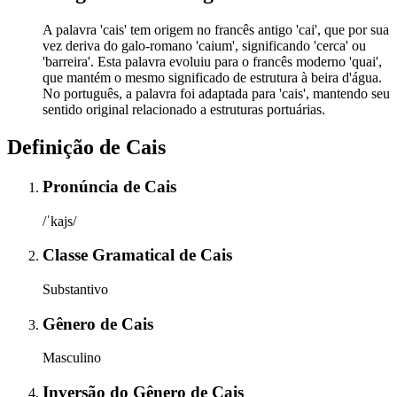
A palavra 'cais' tem origem no francês antigo 'cai', que por sua
vez deriva do galo-romano 'caium', significando 'cerca' ou
'barreira'. Esta palavra evoluiu para o francês moderno 'quai',
que mantém o mesmo significado de estrutura à beira d'água.
No português, a palavra foi adaptada para 'cais', mantendo seu
sentido original relacionado a estruturas portuárias.
Definição de
Cais
Pronúncia
de
Cais
/ˈkajs/
Classe Gramatical
de
Cais
Substantivo
Gênero
de
Cais
Masculino
Inversão do Gênero
de
Cais