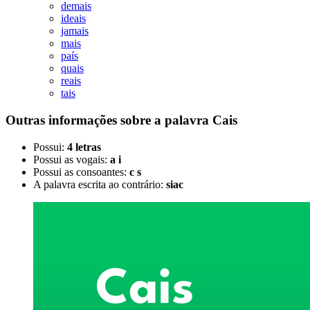
demais
ideais
jamais
mais
país
quais
reais
tais
Outras informações sobre
a palavra
Cais
Possui:
4 letras
Possui as vogais:
a i
Possui as consoantes:
c s
A palavra escrita ao contrário:
siac