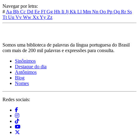
Navegar por letra:
#
Aa
Bb
Cc
Dd
Ee
Ff
Gg
Hh
Ii
Jj
Kk
Ll
Mm
Nn
Oo
Pp
Qq
Rr
Ss
Tt
Uu
Vv
Ww
Xx
Yy
Zz
Somos uma biblioteca de palavras da língua portuguesa do Brasil
com mais de 200 mil palavras e expressões para consulta.
Sinônimos
Destaque do dia
Antônimos
Blog
Nomes
Redes sociais: