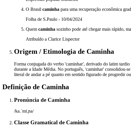
O Brasil
caminha
para uma recuperação econômica grad
Folha de S.Paulo - 10/04/2024
Quem
caminha
sozinho pode até chegar mais rápido, m
Atribuído a Clarice Lispector
Origem / Etimologia
de
Caminha
Forma conjugada do verbo 'caminhar', derivado do latim tardio 
durante a Idade Média. No português, 'caminhar' consolidou-s
literal de andar a pé quanto em sentido figurado de progredir ou
Definição de
Caminha
Pronúncia
de
Caminha
/ka.ˈmi.ɲa/
Classe Gramatical
de
Caminha