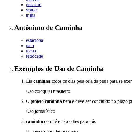
percorre
segue
trilha
Antônimo
de
Caminha
estaciona
para
recua
retrocede
Exemplos de Uso
de Caminha
Ela
caminha
todos os dias pela orla da praia para se exer
Uso coloquial brasileiro
O projeto
caminha
bem e deve ser concluído no prazo pr
Uso jornalístico
caminha
com fé e não olhes para trás
Expressão popular brasileira