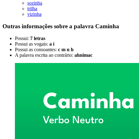
sozinha
trilha
vizinha
Outras informações sobre
a palavra
Caminha
Possui:
7 letras
Possui as vogais:
a i
Possui as consoantes:
c m n h
A palavra escrita ao contrário:
ahnimac