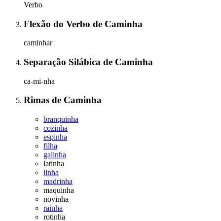
Verbo
Flexão do Verbo
de
Caminha
caminhar
Separação Silábica
de
Caminha
ca-mi-nha
Rimas
de
Caminha
branquinha
cozinha
espinha
filha
galinha
latinha
linha
madrinha
maquinha
novinha
rainha
rotinha