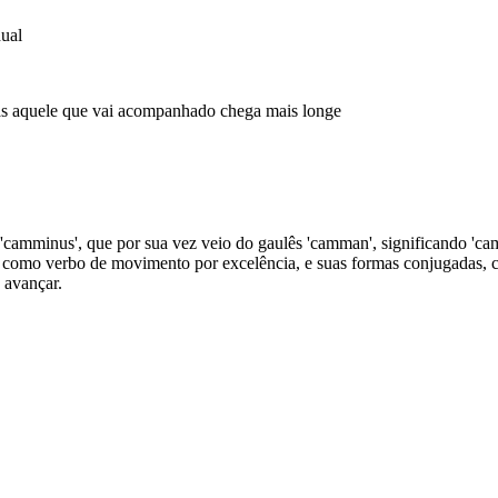
ual
as aquele que vai acompanhado chega mais longe
'camminus', que por sua vez veio do gaulês 'camman', significando 'cami
e como verbo de movimento por excelência, e suas formas conjugadas, 
 avançar.