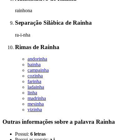
rainhona
Separação Silábica
de
Rainha
ra-i-nha
Rimas
de
Rainha
andorinha
bainha
campainha
cozinha
farinha
ladainha
linha
madrinha
mesinha
vizinha
Outras informações sobre
a palavra
Rainha
Possui:
6 letras
Possui as vogais:
a i