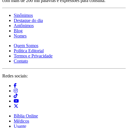
com mais de 200 mil palavras e expressões para consulta.
Sinônimos
Destaque do dia
Antônimos
Blog
Nomes
Quem Somos
Política Editorial
Termos e Privacidade
Contato
Redes sociais:
Bíblia Online
Médicos
Usante