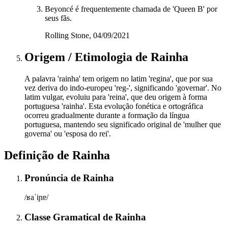
Beyoncé é frequentemente chamada de 'Queen B' por
seus fãs.
Rolling Stone, 04/09/2021
Origem / Etimologia
de
Rainha
A palavra 'rainha' tem origem no latim 'regina', que por sua
vez deriva do indo-europeu 'reg-', significando 'governar'. No
latim vulgar, evoluiu para 'reina', que deu origem à forma
portuguesa 'rainha'. Esta evolução fonética e ortográfica
ocorreu gradualmente durante a formação da língua
portuguesa, mantendo seu significado original de 'mulher que
governa' ou 'esposa do rei'.
Definição de
Rainha
Pronúncia
de
Rainha
/ʁaˈiɲɐ/
Classe Gramatical
de
Rainha