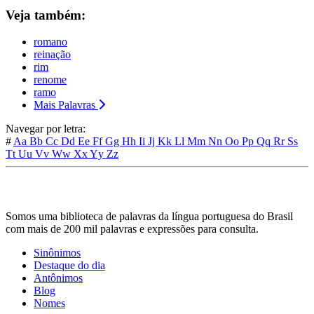
Veja também:
romano
reinação
rim
renome
ramo
Mais Palavras
Navegar por letra:
#
Aa
Bb
Cc
Dd
Ee
Ff
Gg
Hh
Ii
Jj
Kk
Ll
Mm
Nn
Oo
Pp
Qq
Rr
Ss
Tt
Uu
Vv
Ww
Xx
Yy
Zz
Somos uma biblioteca de palavras da língua portuguesa do Brasil
com mais de 200 mil palavras e expressões para consulta.
Sinônimos
Destaque do dia
Antônimos
Blog
Nomes