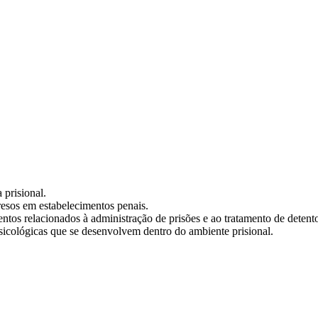
 prisional.
resos em estabelecimentos penais.
amentos relacionados à administração de prisões e ao tratamento de detent
sicológicas que se desenvolvem dentro do ambiente prisional.