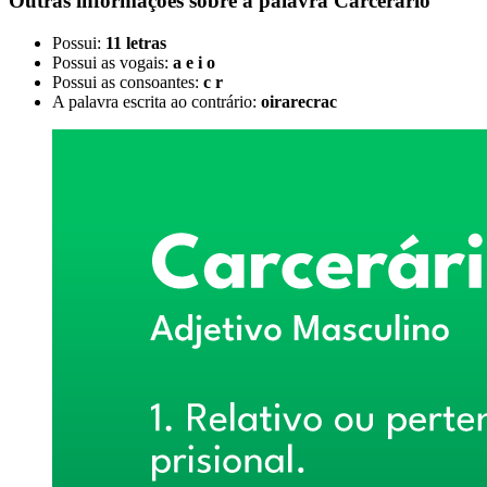
Outras informações sobre
a palavra
Carcerário
Possui:
11 letras
Possui as vogais:
a e i o
Possui as consoantes:
c r
A palavra escrita ao contrário:
oirarecrac