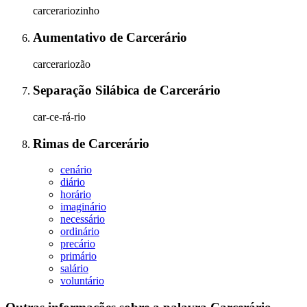
carcerariozinho
Aumentativo
de
Carcerário
carcerariozão
Separação Silábica
de
Carcerário
car-ce-rá-rio
Rimas
de
Carcerário
cenário
diário
horário
imaginário
necessário
ordinário
precário
primário
salário
voluntário