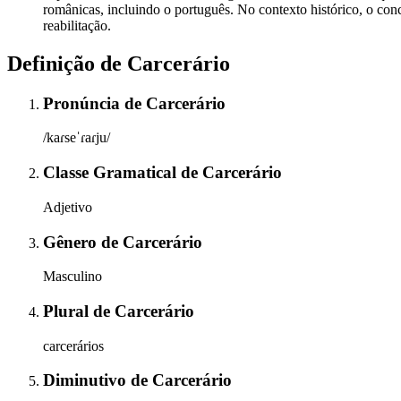
românicas, incluindo o português. No contexto histórico, o conc
reabilitação.
Definição de
Carcerário
Pronúncia
de
Carcerário
/kaɾseˈɾaɾju/
Classe Gramatical
de
Carcerário
Adjetivo
Gênero
de
Carcerário
Masculino
Plural
de
Carcerário
carcerários
Diminutivo
de
Carcerário