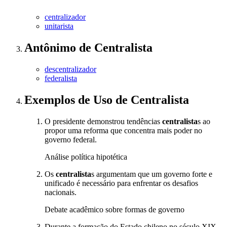
centralizador
unitarista
Antônimo
de
Centralista
descentralizador
federalista
Exemplos de Uso
de Centralista
O presidente demonstrou tendências
centralista
s ao
propor uma reforma que concentra mais poder no
governo federal.
Análise política hipotética
Os
centralista
s argumentam que um governo forte e
unificado é necessário para enfrentar os desafios
nacionais.
Debate acadêmico sobre formas de governo
Durante a formação do Estado chileno no século XIX,