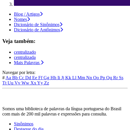
Blog / Artigos
Nomes
Dicionário de Sinônimos
Dicionário de Antônimos
Veja também:
centralizado
centralizada
Mais Palavras
Navegar por letra:
#
Aa
Bb
Cc
Dd
Ee
Ff
Gg
Hh
Ii
Jj
Kk
Ll
Mm
Nn
Oo
Pp
Qq
Rr
Ss
Tt
Uu
Vv
Ww
Xx
Yy
Zz
Somos uma biblioteca de palavras da língua portuguesa do Brasil
com mais de 200 mil palavras e expressões para consulta.
Sinônimos
Destaque do dia