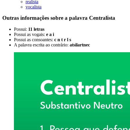
realista
vocalista
Outras informações sobre
a palavra
Centralista
Possui:
11 letras
Possui as vogais:
e a i
Possui as consoantes:
c n t r l s
A palavra escrita ao contrário:
atsilartnec