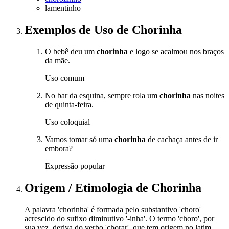
lamentinho
Exemplos de Uso
de Chorinha
O bebê deu um
chorinha
e logo se acalmou nos braços
da mãe.
Uso comum
No bar da esquina, sempre rola um
chorinha
nas noites
de quinta-feira.
Uso coloquial
Vamos tomar só uma
chorinha
de cachaça antes de ir
embora?
Expressão popular
Origem / Etimologia
de
Chorinha
A palavra 'chorinha' é formada pelo substantivo 'choro'
acrescido do sufixo diminutivo '-inha'. O termo 'choro', por
sua vez, deriva do verbo 'chorar', que tem origem no latim