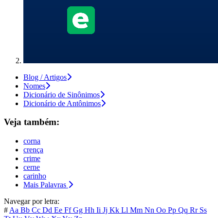
Blog / Artigos
Nomes
Dicionário de Sinônimos
Dicionário de Antônimos
Veja também:
corna
crença
crime
cerne
carinho
Mais Palavras
Navegar por letra:
#
Aa
Bb
Cc
Dd
Ee
Ff
Gg
Hh
Ii
Jj
Kk
Ll
Mm
Nn
Oo
Pp
Qq
Rr
Ss