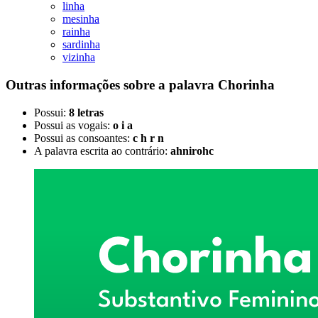
linha
mesinha
rainha
sardinha
vizinha
Outras informações sobre
a palavra
Chorinha
Possui:
8 letras
Possui as vogais:
o i a
Possui as consoantes:
c h r n
A palavra escrita ao contrário:
ahnirohc