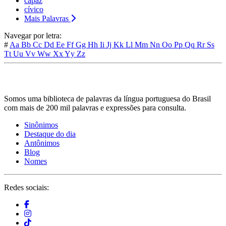
capaz
cívico
Mais Palavras
Navegar por letra:
#
Aa
Bb
Cc
Dd
Ee
Ff
Gg
Hh
Ii
Jj
Kk
Ll
Mm
Nn
Oo
Pp
Qq
Rr
Ss
Tt
Uu
Vv
Ww
Xx
Yy
Zz
Somos uma biblioteca de palavras da língua portuguesa do Brasil
com mais de 200 mil palavras e expressões para consulta.
Sinônimos
Destaque do dia
Antônimos
Blog
Nomes
Redes sociais: