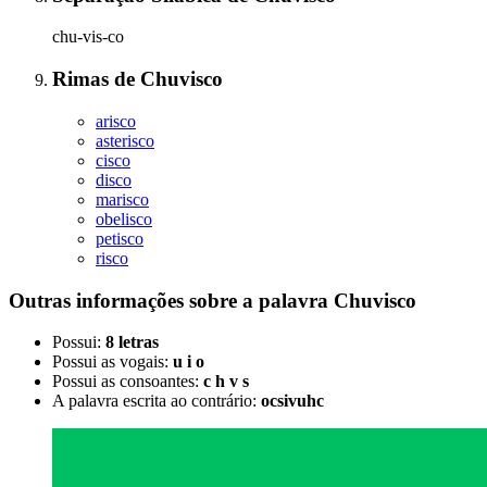
chu-vis-co
Rimas
de
Chuvisco
arisco
asterisco
cisco
disco
marisco
obelisco
petisco
risco
Outras informações sobre
a palavra
Chuvisco
Possui:
8 letras
Possui as vogais:
u i o
Possui as consoantes:
c h v s
A palavra escrita ao contrário:
ocsivuhc