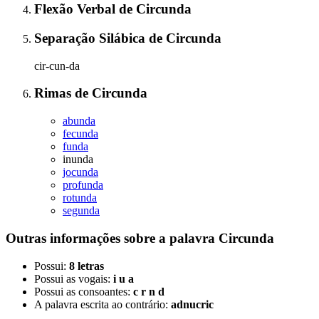
Flexão Verbal
de
Circunda
Separação Silábica
de
Circunda
cir-cun-da
Rimas
de
Circunda
abunda
fecunda
funda
inunda
jocunda
profunda
rotunda
segunda
Outras informações sobre
a palavra
Circunda
Possui:
8 letras
Possui as vogais:
i u a
Possui as consoantes:
c r n d
A palavra escrita ao contrário:
adnucric