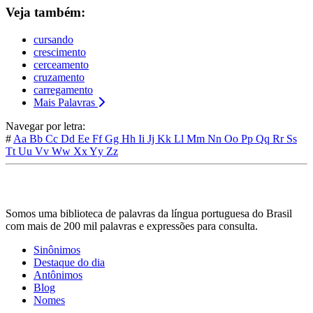
Veja também:
cursando
crescimento
cerceamento
cruzamento
carregamento
Mais Palavras
Navegar por letra:
#
Aa
Bb
Cc
Dd
Ee
Ff
Gg
Hh
Ii
Jj
Kk
Ll
Mm
Nn
Oo
Pp
Qq
Rr
Ss
Tt
Uu
Vv
Ww
Xx
Yy
Zz
Somos uma biblioteca de palavras da língua portuguesa do Brasil
com mais de 200 mil palavras e expressões para consulta.
Sinônimos
Destaque do dia
Antônimos
Blog
Nomes