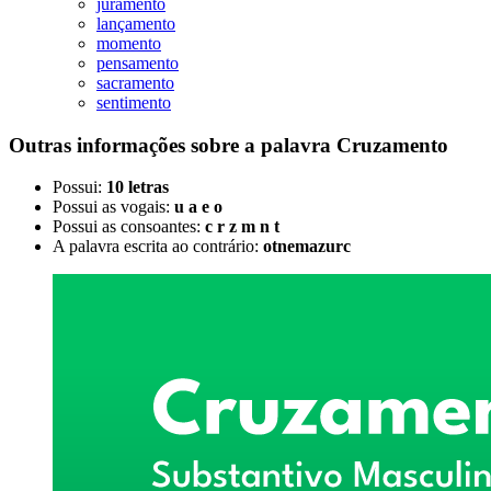
juramento
lançamento
momento
pensamento
sacramento
sentimento
Outras informações sobre
a palavra
Cruzamento
Possui:
10 letras
Possui as vogais:
u a e o
Possui as consoantes:
c r z m n t
A palavra escrita ao contrário:
otnemazurc