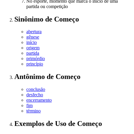
No esporte, momento que marca o início de uma
partida ou competição
Sinônimo
de
Começo
abertura
gênese
início
origem
partida
primórdio
princípio
Antônimo
de
Começo
conclusão
desfecho
encerramento
fim
término
Exemplos de Uso
de Começo