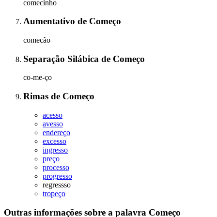
comecinho
Aumentativo
de
Começo
comecão
Separação Silábica
de
Começo
co-me-ço
Rimas
de
Começo
acesso
avesso
endereço
excesso
ingresso
preço
processo
progresso
regressso
tropeço
Outras informações sobre
a palavra
Começo