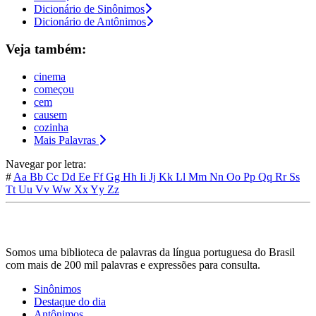
Dicionário de Sinônimos
Dicionário de Antônimos
Veja também:
cinema
começou
cem
causem
cozinha
Mais Palavras
Navegar por letra:
#
Aa
Bb
Cc
Dd
Ee
Ff
Gg
Hh
Ii
Jj
Kk
Ll
Mm
Nn
Oo
Pp
Qq
Rr
Ss
Tt
Uu
Vv
Ww
Xx
Yy
Zz
Somos uma biblioteca de palavras da língua portuguesa do Brasil
com mais de 200 mil palavras e expressões para consulta.
Sinônimos
Destaque do dia
Antônimos