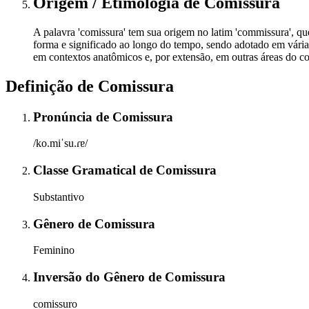
Origem / Etimologia
de
Comissura
A palavra 'comissura' tem sua origem no latim 'commissura', que 
forma e significado ao longo do tempo, sendo adotado em vária
em contextos anatômicos e, por extensão, em outras áreas do c
Definição de
Comissura
Pronúncia
de
Comissura
/ko.miˈsu.ɾɐ/
Classe Gramatical
de
Comissura
Substantivo
Gênero
de
Comissura
Feminino
Inversão do Gênero
de
Comissura
comissuro