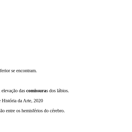
nferior se encontram.
l elevação das
comissura
s dos lábios.
e História da Arte, 2020
ção entre os hemisférios do cérebro.