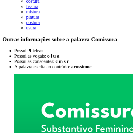
costura
fissura
mistura
pintura
postura
usura
Outras informações sobre
a palavra
Comissura
Possui:
9 letras
Possui as vogais:
o i u a
Possui as consoantes:
c m s r
A palavra escrita ao contrário:
arussimoc